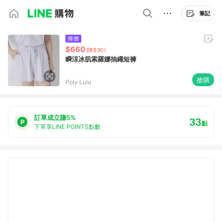
筆記
降價
$660
(降$90)
瞬涼冰肌索羅娜抽繩短褲
搶購
Poly Lulu
訂單成立賺5%
33
點
下單享LINE POINTS點數