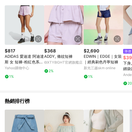
$817
$368
$2,690
降價
ADIDAS 愛迪達 阿迪達
ADDY, 條紋短褲
EDWIN｜EDGE｜女裝
$39
斯 女 短褲-粉紅色系-P
｜經典刷色丹寧短褲
6IXTY8IGHT官網旗艦店
下身_
ACER WVN HIGH-JD
Yahoo購物中心
新光三越skm online
綁袋
2%
2290
霧紫
Ande
1%
1%
2
熱銷排行榜