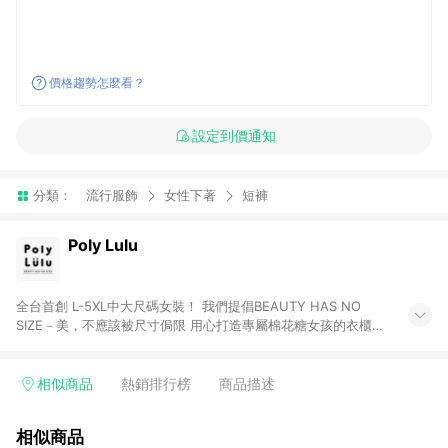
價格趨勢怎麼看？
設定到價通知
分類：
流行服飾
女性下著
短褲
Poly Lulu
全台首創 L-5XL中大尺碼女裝！ 我們提倡BEAUTY HAS NO
SIZE－美，不應該被尺寸侷限 用心打造專屬棉花糖女孩的衣櫃
Poly Lulu 設計團隊嚴選材質與面料，7天鑑賞期 不僅是對波妞們
的承諾，更源自設計團隊對品質的高度信心，對於高品質的要
求！ 邀請熱愛穿搭、追求生活美感的妳～快來逛逛吧！
相似商品
熱銷排行榜
商品描述
相似商品