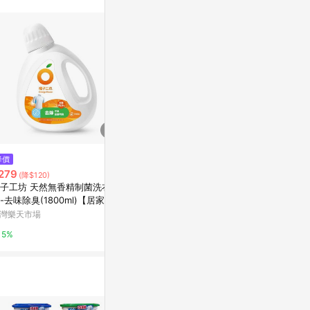
不論件數計算，
品資料更新會有
為準！
$149
$899
降價
橘子工坊-家用類廚房烤爐清潔劑
【廠商直送】
279
(降$120)
480ml(包裝隨機出貨)
衣精2000ml
子工坊 天然無香精制菌洗衣
寶雅線上買
寶雅線上買
-去味除臭(1800ml)【居家生活
利購】
灣樂天市場
0.5%
0.5%
5%