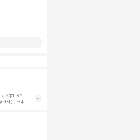
可享有LINE
採購除外)，日本代
物帳號，將無法
票券、訂閱方案、
mm儲值點數、點
單活動折扣 (含折
回饋資格之訂單將於
。 《7》LINE