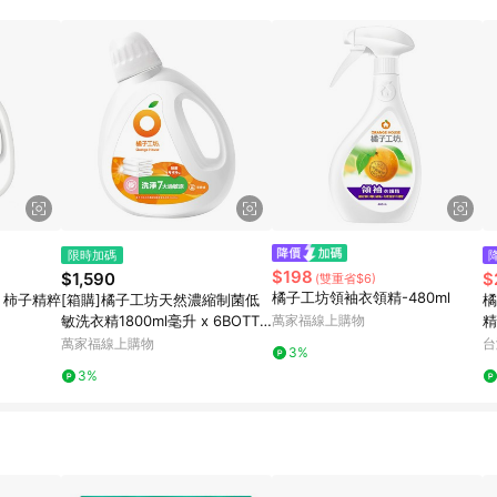
高回饋點數」機制 (特殊活動時開放「回饋無上限」)，以同一訂單中同一商品
INE購物所設定的回饋機制為準。 《8》LINE購物為購物資訊整合性平台，商
格、顏色、價位、贈品與PChome 24h購物銷售網頁不符，以銷售網頁標示
限時加碼
$198
$1,590
$
(雙重省$6)
橘子工坊領袖衣領精-480ml
 柿子精粹
[箱購]橘子工坊天然濃縮制菌低
橘
敏洗衣精1800ml毫升 x 6BOTTL
萬家福線上購物
精
E瓶
便
萬家福線上購物
台
3%
3%