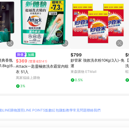
$799
$
d經典香氛
妙管家 強效洗衣粉10Kg(3入)-免
【
$369
(雙重省$141)
8kg(6
運
洗
Attack一匙靈極效洗衣霸室內晾
裝
衣 51入
東森購物 ETMall
蝦
萬家福線上購物
0.5%
3%
動
LINE購物護照
LINE POINTS點數紅包
賺點教學
常見問題
聯絡我們