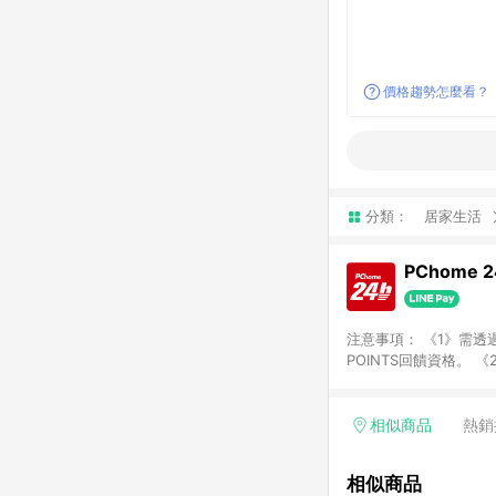
價格趨勢怎麼看？
分類：
居家生活
PChome 
注意事項： 《1》需透過
POINTS回饋資格。 
購、旅遊、票券等商品不
獲得點數回饋。 《4》
PChome儲值商品、
相似商品
熱銷
數/禮物卡 [2025/2
價券折扣)】、【P幣扣
相似商品
商家訂單頁面標示「LIN