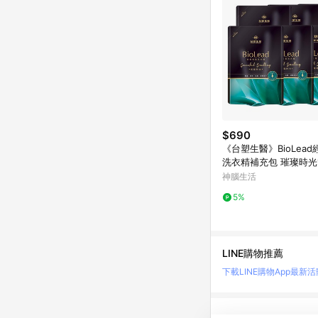
$690
《台塑生醫》BioLea
洗衣精補充包 璀璨時光1.
包入)
神腦生活
5%
LINE購物推薦
下載LINE購物App
最新活