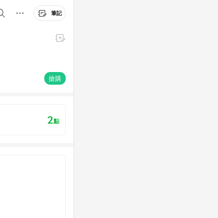
筆記
搶購
2
點