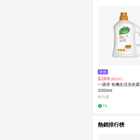
購物設有「單一商品最
並依訂單成立時間當下L
時間差，如顯示之商品規
降價
$269
(降$60)
一滴淨 有機生活洗衣露
2000ml
特力屋
1%
熱銷排行榜