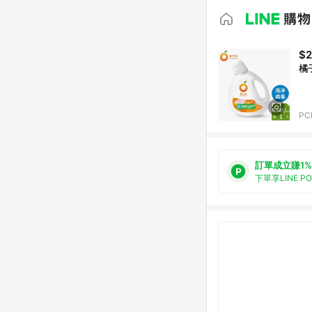
$
橘
PC
訂單成立賺1%
下單享LINE P