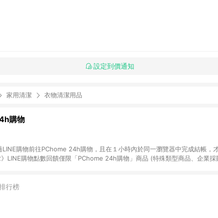
設定到價通知
家用清潔
衣物清潔用品
24h購物
LINE購物前往PChome 24h購物，且在１小時內於同一瀏覽器中完成結帳，才
《2》LINE購物點數回饋僅限「PChome 24h購物」商品 (特殊類型商品、企業
在點數回饋範圍內。 《3》如取消訂單、退貨、購物中登出PChome 24h購
如購買以下類別商品，將無法獲得點數回饋： - 0-1歲奶粉、手機門號商品、
企業專區/企業採購、部分指定商品 - 下載軟體、奶粉/副食品、電腦軟體、InCo
排行榜
/16起適用] - 票券全品項 [2026/6/2起適用] 《5》回饋點數的計算將會排除【訂
抵】、【現金積點扣抵】及【訂單運費】等金額。 《6》符合LINE POINTS
E回饋」，若無此標示則 不符合回饋LINE POINTS點數資格亦不得使用點數紅包 