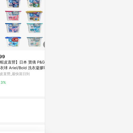
99
$210
歷史低價
蝦皮直營】日本 寶僑 P&G 4D
【蝦皮直營】日本 寶僑 P&G 4D
$540
(降$54)
衣球 Ariel/Bold 洗衣凝膠球 盒
洗衣球 Ariel/Bold 洗衣凝膠球 補
【一匙靈】Att
 2026款
充包
皮直營_最快當日到
蝦皮直營_最快當日到
洗衣精 5款任選
包裝混出) │
花王-蝦皮官方
3%
2%
3%