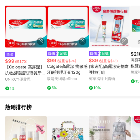
部分指定商品 - 下載軟體、奶粉/副食品、電腦軟體、InComm儲
值點數、點數/禮物卡 [2025/2/16起適用] - 票券全品項
[2026/6/2起適用] 《5》回饋點數的計算將會排除【訂單活動折
扣 (含折價券折扣)】、【P幣扣抵】、【現金積點扣抵】及【訂單
運費】等金額。 《6》符合LINE POINTS回饋資格之訂單將於商
家訂單頁面標示「LINE回饋」，若無此標示則 不符合回饋LINE
POINTS點數資格亦不得使用點數紅包 。 《7》LINE購物設有
「單一商品最高回饋點數」機制 (特殊活動時開放「回饋無上
限」)，以同一訂單中同一商品不論件數計算，並依訂單成立時間
$21
降價
當下LINE購物所設定的回饋機制為準。 《8》LINE購物為購物資
高露
$99
$89
$99
(雙重省$74)
(雙重省$18)
(降$70)
訊整合性平台，商品資料更新會有時間差，如顯示之商品規格、
齦雙
Colgate高露潔 抗敏感
[家速配]高露潔完整防
【Cologate 高露潔】
顏色、價位、贈品與PChome 24h購物銷售網頁不符，以銷售網
牙齦護理牙膏120g
護旅行組
萬家
抗敏感強護琺瑯質牙膏
頁標示為準！
120g
康是美網購eShop
萬家福線上購物
UNIKCY優黎思
1
5%
10%
1%
熱銷排行榜