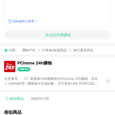
價格趨勢怎麼看？
設定到價通知
分類：
運動戶外
行李箱/旅遊用品
旅行盥洗用品
PChome 24h購物
注意事項： 《1》需透過LINE購物前往PChome 24h購物，且在
１小時內於同一瀏覽器中完成結帳，才可享有LINE POINTS回饋
資格。 《2》LINE購物點數回饋僅限「PChome 24h購物」商品
(特殊類型商品、企業採購除外)，日本代購、旅遊、票券等商品不
在點數回饋範圍內。 《3》如取消訂單、退貨、購物中登出
相似商品
熱銷排行榜
PChome 24h購物帳號，將無法獲得點數回饋。 《4》如購買以
下類別商品，將無法獲得點數回饋： - 0-1歲奶粉、手機門號商
相似商品
品、票券、訂閱方案、PChome儲值商品、企業專區/企業採購、