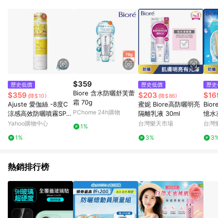
部分指定商品 - 下載軟體、奶粉/副食品、電腦軟體、InComm儲
值點數、點數/禮物卡 [2025/2/16起適用] - 票券全品項
[2026/6/2起適用] 《5》回饋點數的計算將會排除【訂單活動折
扣 (含折價券折扣)】、【P幣扣抵】、【現金積點扣抵】及【訂單
運費】等金額。 《6》符合LINE POINTS回饋資格之訂單將於商
家訂單頁面標示「LINE回饋」，若無此標示則 不符合回饋LINE
POINTS點數資格亦不得使用點數紅包 。 《7》LINE購物設有
「單一商品最高回饋點數」機制 (特殊活動時開放「回饋無上
限」)，以同一訂單中同一商品不論件數計算，並依訂單成立時間
$359
歷史低價
歷史低價
歷史
當下LINE購物所設定的回饋機制為準。 《8》LINE購物為購物資
Biore 含水防曬舒芙蕾
$359
$203
$16
(降$10)
(降$86)
訊整合性平台，商品資料更新會有時間差，如顯示之商品規格、
霜 70g
Ajuste 愛伽絲 -8度C
蜜妮 Biore高防曬明亮
Bio
顏色、價位、贈品與PChome 24h購物銷售網頁不符，以銷售網
PChome 24h購物
涼感高效防曬噴霧SPF
隔離乳液 30ml
憶水凝
頁標示為準！
50+/PA++++(200g)-
Yahoo購物中心
台灣樂天市場
台灣
1%
維他命C
1%
3%
3
熱銷排行榜