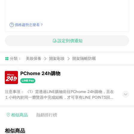
價格趨勢怎麼看？
設定到價通知
分類：
美妝保養
開架彩妝
開架隔離防曬
PChome 24h購物
注意事項： 《1》需透過LINE購物前往PChome 24h購物，且在
１小時內於同一瀏覽器中完成結帳，才可享有LINE POINTS回饋
資格。 《2》LINE購物點數回饋僅限「PChome 24h購物」商品
(特殊類型商品、企業採購除外)，日本代購、旅遊、票券等商品不
在點數回饋範圍內。 《3》如取消訂單、退貨、購物中登出
相似商品
熱銷排行榜
PChome 24h購物帳號，將無法獲得點數回饋。 《4》如購買以
下類別商品，將無法獲得點數回饋： - 0-1歲奶粉、手機門號商
相似商品
品、票券、訂閱方案、PChome儲值商品、企業專區/企業採購、