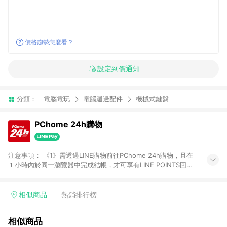
價格趨勢怎麼看？
設定到價通知
分類：
電腦電玩
電腦週邊配件
機械式鍵盤
PChome 24h購物
注意事項： 《1》需透過LINE購物前往PChome 24h購物，且在
１小時內於同一瀏覽器中完成結帳，才可享有LINE POINTS回饋
資格。 《2》LINE購物點數回饋僅限「PChome 24h購物」商品
(特殊類型商品、企業採購除外)，日本代購、旅遊、票券等商品不
在點數回饋範圍內。 《3》如取消訂單、退貨、購物中登出
相似商品
熱銷排行榜
PChome 24h購物帳號，將無法獲得點數回饋。 《4》如購買以
下類別商品，將無法獲得點數回饋： - 0-1歲奶粉、手機門號商
相似商品
品、票券、訂閱方案、PChome儲值商品、企業專區/企業採購、