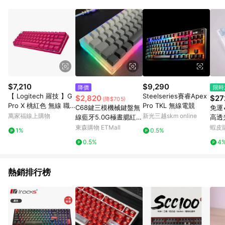
部分指定商品 - 下載軟體、奶粉/副食品、電腦軟體、InComm儲
值點數、點數/禮物卡 [2025/2/16起適用] - 票券全品項
[2026/6/2起適用] 《5》回饋點數的計算將會排除【訂單活動折
扣 (含折價券折扣)】、【P幣扣抵】、【現金積點扣抵】及【訂單
運費】等金額。 《6》符合LINE POINTS回饋資格之訂單將於商
家訂單頁面標示「LINE回饋」，若無此標示則 不符合回饋LINE
POINTS點數資格亦不得使用點數紅包 。 《7》LINE購物設有
「單一商品最高回饋點數」機制 (特殊活動時開放「回饋無上
限」)，以同一訂單中同一商品不論件數計算，並依訂單成立時間
$7,210
$9,290
降價
限時
當下LINE購物所設定的回饋機制為準。 《8》LINE購物為購物資
【 Logitech 羅技 】G
Steelseries賽睿Apex
$2,820
$27
(降$705)
訊整合性平台，商品資料更新會有時間差，如顯示之商品規格、
Pro X 桃紅色 無線 職
Pro TKL 無線電競
C68鍵三模機械鍵盤無
免運
顏色、價位、贈品與PChome 24h購物銷售網頁不符，以銷售網
業機械式 60% 電競 鍵
萬家福線上購物
新光三越skm online
線藍牙5.0G極晝腮紅霧
高透
頁標示為準！
盤 觸感軸
藍側刻客制化熱插拔M
十字
東森購物 ETMall
蝦皮
1%
0.5%
AC
機械
0.5%
4
盤
熱銷排行榜