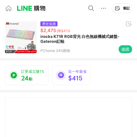
筆記
歷史低價
$2,475
(降$415)
irocks K71R RGB背光 白色無線機械式鍵盤-
Gateron紅軸
搶購
PChome 24h購物
訂單成立賺1%
近一年最省
24
$415
點