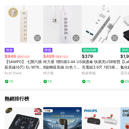
部分指定商品 - 下載軟體、奶粉/副食品、電腦軟體、InComm儲
值點數、點數/禮物卡 [2025/2/16起適用] - 票券全品項
[2026/6/2起適用] 《5》回饋點數的計算將會排除【訂單活動折
扣 (含折價券折扣)】、【P幣扣抵】、【現金積點扣抵】及【訂單
運費】等金額。 《6》符合LINE POINTS回饋資格之訂單將於商
家訂單頁面標示「LINE回饋」，若無此標示則 不符合回饋LINE
POINTS點數資格亦不得使用點數紅包 。 《7》LINE購物設有
「單一商品最高回饋點數」機制 (特殊活動時開放「回饋無上
限」)，以同一訂單中同一商品不論件數計算，並依訂單成立時間
降價
降價
限時加碼
限時
當下LINE購物所設定的回饋機制為準。 《8》LINE購物為購物資
$949
$499
$379
$1,
(降$100)
(降$100)
訊整合性平台，商品資料更新會有時間差，如顯示之商品規格、
【SAMPO】 七開六插
特力屋 1開5插3.4A US
保護傘 快易充USB智慧
【La
顏色、價位、贈品與PChome 24h購物銷售網頁不符，以銷售網
延長線(6尺) EL-W76R
B旋轉延長線 白色 1.8
充電組3.6尺 1切3座2U
氮化
頁標示為準！
6TA
m
SB (PU-2133U) USB
延長
Acer Store
特力屋
蝦皮商城
震旦
延長線
1%
1%
1%
5
熱銷排行榜