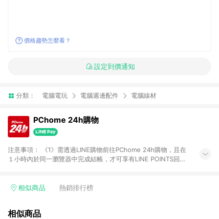
價格趨勢怎麼看？
設定到價通知
分類：
電腦電玩
電腦週邊配件
電腦線材
PChome 24h購物
注意事項： 《1》需透過LINE購物前往PChome 24h購物，且在
１小時內於同一瀏覽器中完成結帳，才可享有LINE POINTS回饋
資格。 《2》LINE購物點數回饋僅限「PChome 24h購物」商品
(特殊類型商品、企業採購除外)，日本代購、旅遊、票券等商品不
在點數回饋範圍內。 《3》如取消訂單、退貨、購物中登出
相似商品
熱銷排行榜
PChome 24h購物帳號，將無法獲得點數回饋。 《4》如購買以
下類別商品，將無法獲得點數回饋： - 0-1歲奶粉、手機門號商
相似商品
品、票券、訂閱方案、PChome儲值商品、企業專區/企業採購、