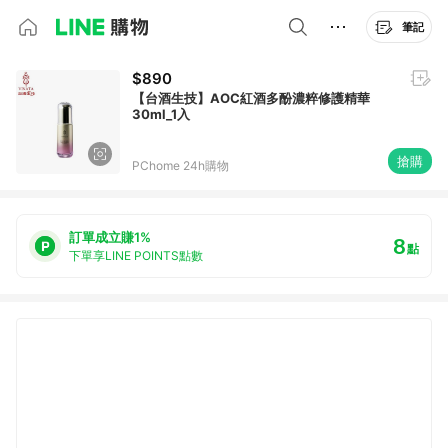
筆記
$890
【台酒生技】AOC紅酒多酚濃粹修護精華
30ml_1入
搶購
PChome 24h購物
訂單成立賺1%
8
點
下單享LINE POINTS點數