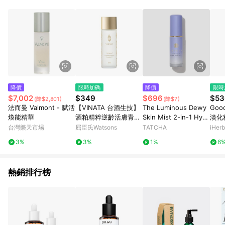
部分指定商品 - 下載軟體、奶粉/副食品、電腦軟體、InComm儲
值點數、點數/禮物卡 [2025/2/16起適用] - 票券全品項
[2026/6/2起適用] 《5》回饋點數的計算將會排除【訂單活動折
扣 (含折價券折扣)】、【P幣扣抵】、【現金積點扣抵】及【訂單
運費】等金額。 《6》符合LINE POINTS回饋資格之訂單將於商
家訂單頁面標示「LINE回饋」，若無此標示則 不符合回饋LINE
POINTS點數資格亦不得使用點數紅包 。 《7》LINE購物設有
「單一商品最高回饋點數」機制 (特殊活動時開放「回饋無上
限」)，以同一訂單中同一商品不論件數計算，並依訂單成立時間
降價
限時加碼
降價
限時
當下LINE購物所設定的回饋機制為準。 《8》LINE購物為購物資
$7,002
$349
$696
$53
(降$2,801)
(降$7)
訊整合性平台，商品資料更新會有時間差，如顯示之商品規格、
法而曼 Valmont - 賦活
【VINATA 台酒生技】
The Luminous Dewy
Goo
顏色、價位、贈品與PChome 24h購物銷售網頁不符，以銷售網
煥能精華
酒粕精粹逆齡活膚青春
Skin Mist 2-in-1 Hydr
淡化
頁標示為準！
露 (金) 120ml 公司貨
ator & Finishing Spra
司（
台灣樂天市場
屈臣氏Watsons
TATCHA
iHerb
y Makeup Refreshing
3%
3%
1%
6
Mist Japanese Skinc
are 12 ml/0.4 fl. oz Ta
tcha
熱銷排行榜