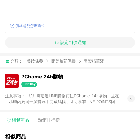
價格趨勢怎麼看？
設定到價通知
分類：
美妝保養
開架臉部保養
開架精華液
PChome 24h購物
注意事項： 《1》需透過LINE購物前往PChome 24h購物，且在
１小時內於同一瀏覽器中完成結帳，才可享有LINE POINTS回饋
資格。 《2》LINE購物點數回饋僅限「PChome 24h購物」商品
(特殊類型商品、企業採購除外)，日本代購、旅遊、票券等商品不
在點數回饋範圍內。 《3》如取消訂單、退貨、購物中登出
相似商品
熱銷排行榜
PChome 24h購物帳號，將無法獲得點數回饋。 《4》如購買以
下類別商品，將無法獲得點數回饋： - 0-1歲奶粉、手機門號商
相似商品
品、票券、訂閱方案、PChome儲值商品、企業專區/企業採購、