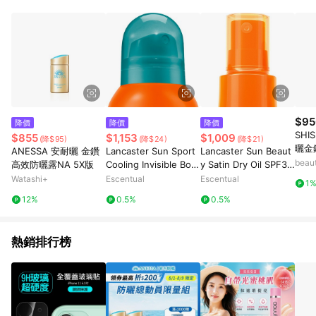
部分指定商品 - 下載軟體、奶粉/副食品、電腦軟體、InComm儲
值點數、點數/禮物卡 [2025/2/16起適用] - 票券全品項
[2026/6/2起適用] 《5》回饋點數的計算將會排除【訂單活動折
扣 (含折價券折扣)】、【P幣扣抵】、【現金積點扣抵】及【訂單
運費】等金額。 《6》符合LINE POINTS回饋資格之訂單將於商
家訂單頁面標示「LINE回饋」，若無此標示則 不符合回饋LINE
POINTS點數資格亦不得使用點數紅包 。 《7》LINE購物設有
「單一商品最高回饋點數」機制 (特殊活動時開放「回饋無上
限」)，以同一訂單中同一商品不論件數計算，並依訂單成立時間
$95
降價
降價
降價
當下LINE購物所設定的回饋機制為準。 《8》LINE購物為購物資
SHI
$855
$1,153
$1,009
(降$95)
(降$24)
(降$21)
訊整合性平台，商品資料更新會有時間差，如顯示之商品規格、
曬金
ANESSA 安耐曬 金鑽
Lancaster Sun Sport
Lancaster Sun Beaut
顏色、價位、贈品與PChome 24h購物銷售網頁不符，以銷售網
beau
高效防曬露NA 5X版
Cooling Invisible Bod
y Satin Dry Oil SPF30
頁標示為準！
y Mist SPF30 200ml
150ml
Watashi+
Escentual
Escentual
1
12%
0.5%
0.5%
熱銷排行榜