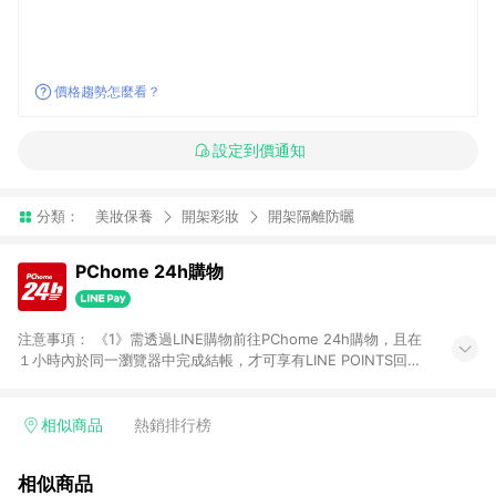
價格趨勢怎麼看？
設定到價通知
分類：
美妝保養
開架彩妝
開架隔離防曬
PChome 24h購物
注意事項： 《1》需透過LINE購物前往PChome 24h購物，且在
１小時內於同一瀏覽器中完成結帳，才可享有LINE POINTS回饋
資格。 《2》LINE購物點數回饋僅限「PChome 24h購物」商品
(特殊類型商品、企業採購除外)，日本代購、旅遊、票券等商品不
在點數回饋範圍內。 《3》如取消訂單、退貨、購物中登出
相似商品
熱銷排行榜
PChome 24h購物帳號，將無法獲得點數回饋。 《4》如購買以
下類別商品，將無法獲得點數回饋： - 0-1歲奶粉、手機門號商
相似商品
品、票券、訂閱方案、PChome儲值商品、企業專區/企業採購、