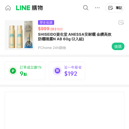
筆記
歷史低價
$999
(降$192)
SHISEIDO資生堂 ANESSA安耐曬 金鑽高效
防曬噴霧N AB 60g (2入組)
搶購
PChome 24h購物
訂單成立賺1%
近一年最省
9
$192
點