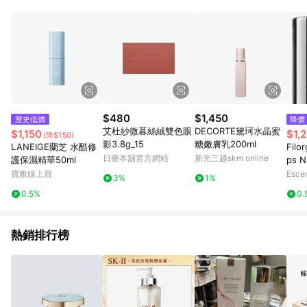
部分指定商品 - 下載軟體、奶粉/副食品、電腦軟體、InComm儲
值點數、點數/禮物卡 [2025/2/16起適用] - 票券全品項
[2026/6/2起適用] 《5》回饋點數的計算將會排除【訂單活動折
扣 (含折價券折扣)】、【P幣扣抵】、【現金積點扣抵】及【訂單
運費】等金額。 《6》符合LINE POINTS回饋資格之訂單將於商
家訂單頁面標示「LINE回饋」，若無此標示則 不符合回饋LINE
POINTS點數資格亦不得使用點數紅包 。 《7》LINE購物設有
「單一商品最高回饋點數」機制 (特殊活動時開放「回饋無上
限」)，以同一訂單中同一商品不論件數計算，並依訂單成立時間
$480
$1,450
歷史低價
降價
當下LINE購物所設定的回饋機制為準。 《8》LINE購物為購物資
艾杜紗微暮絲絨雙色眼
DECORTE黛珂水晶蜜
$1,150
$1,
(降$150)
訊整合性平台，商品資料更新會有時間差，如顯示之商品規格、
影3.8g_15
糖嫩膚乳200ml
LANEIGE蘭芝 水酷修
Filor
顏色、價位、贈品與PChome 24h購物銷售網頁不符，以銷售網
日藥本舖官方網站
新光三越skm online
護保濕精華50ml
ps N
頁標示為準！
p Ba
寶雅線上買
Esce
3%
1%
0.5%
0.
熱銷排行榜