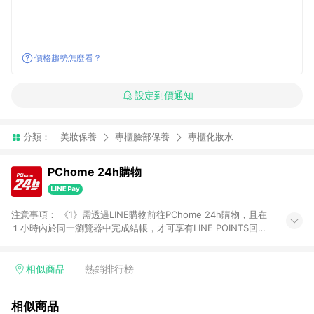
價格趨勢怎麼看？
設定到價通知
分類：
美妝保養
專櫃臉部保養
專櫃化妝水
PChome 24h購物
注意事項： 《1》需透過LINE購物前往PChome 24h購物，且在
１小時內於同一瀏覽器中完成結帳，才可享有LINE POINTS回饋
資格。 《2》LINE購物點數回饋僅限「PChome 24h購物」商品
(特殊類型商品、企業採購除外)，日本代購、旅遊、票券等商品不
在點數回饋範圍內。 《3》如取消訂單、退貨、購物中登出
相似商品
熱銷排行榜
PChome 24h購物帳號，將無法獲得點數回饋。 《4》如購買以
下類別商品，將無法獲得點數回饋： - 0-1歲奶粉、手機門號商
相似商品
品、票券、訂閱方案、PChome儲值商品、企業專區/企業採購、