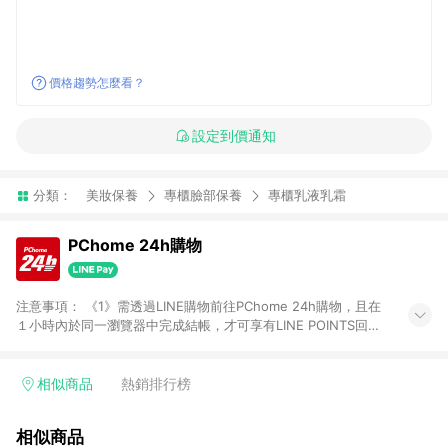
價格趨勢怎麼看？
設定到價通知
分類：
美妝保養
專櫃臉部保養
專櫃乳液乳霜
PChome 24h購物
注意事項： 《1》需透過LINE購物前往PChome 24h購物，且在
１小時內於同一瀏覽器中完成結帳，才可享有LINE POINTS回饋
資格。 《2》LINE購物點數回饋僅限「PChome 24h購物」商品
(特殊類型商品、企業採購除外)，日本代購、旅遊、票券等商品不
在點數回饋範圍內。 《3》如取消訂單、退貨、購物中登出
相似商品
熱銷排行榜
PChome 24h購物帳號，將無法獲得點數回饋。 《4》如購買以
下類別商品，將無法獲得點數回饋： - 0-1歲奶粉、手機門號商
相似商品
品、票券、訂閱方案、PChome儲值商品、企業專區/企業採購、