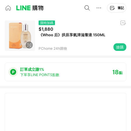
筆記
限時加碼
$1,880
《Whoo 后》拱辰享氣津滋養液 150ML
搶購
PChome 24h購物
訂單成立賺1%
18
點
下單享LINE POINTS點數