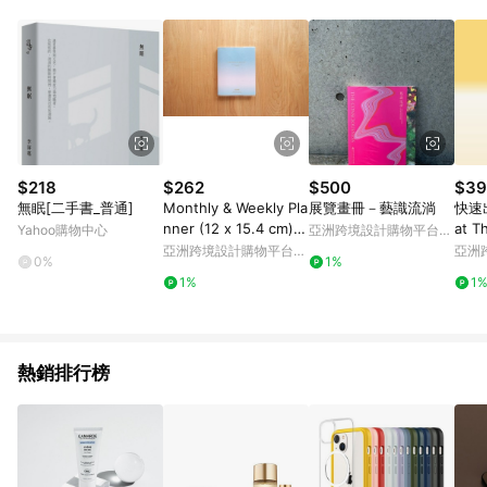
部分指定商品 - 下載軟體、奶粉/副食品、電腦軟體、InComm儲
值點數、點數/禮物卡 [2025/2/16起適用] - 票券全品項
[2026/6/2起適用] 《5》回饋點數的計算將會排除【訂單活動折
扣 (含折價券折扣)】、【P幣扣抵】、【現金積點扣抵】及【訂單
運費】等金額。 《6》符合LINE POINTS回饋資格之訂單將於商
家訂單頁面標示「LINE回饋」，若無此標示則 不符合回饋LINE
POINTS點數資格亦不得使用點數紅包 。 《7》LINE購物設有
「單一商品最高回饋點數」機制 (特殊活動時開放「回饋無上
限」)，以同一訂單中同一商品不論件數計算，並依訂單成立時間
$218
$262
$500
$39
當下LINE購物所設定的回饋機制為準。 《8》LINE購物為購物資
無眠[二手書_普通]
Monthly & Weekly Pla
展覽畫冊－藝識流淌
快速
訊整合性平台，商品資料更新會有時間差，如顯示之商品規格、
nner (12 x 15.4 cm):
at 
Yahoo購物中心
亞洲跨境設計購物平台
顏色、價位、贈品與PChome 24h購物銷售網頁不符，以銷售網
GRADIENT PINK
入 
Pinkoi
亞洲跨境設計購物平台
亞洲
頁標示為準！
0%
1%
Pinkoi
Pinko
1%
1
熱銷排行榜