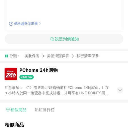
價格趨勢怎麼看？
設定到價通知
分類：
美妝保養
美體清潔保養
私密清潔保養
PChome 24h購物
注意事項： 《1》需透過LINE購物前往PChome 24h購物，且在
１小時內於同一瀏覽器中完成結帳，才可享有LINE POINTS回饋
資格。 《2》LINE購物點數回饋僅限「PChome 24h購物」商品
(特殊類型商品、企業採購除外)，日本代購、旅遊、票券等商品不
在點數回饋範圍內。 《3》如取消訂單、退貨、購物中登出
相似商品
熱銷排行榜
PChome 24h購物帳號，將無法獲得點數回饋。 《4》如購買以
下類別商品，將無法獲得點數回饋： - 0-1歲奶粉、手機門號商
相似商品
品、票券、訂閱方案、PChome儲值商品、企業專區/企業採購、