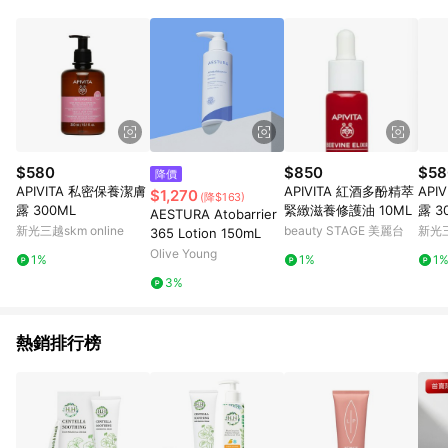
部分指定商品 - 下載軟體、奶粉/副食品、電腦軟體、InComm儲
值點數、點數/禮物卡 [2025/2/16起適用] - 票券全品項
[2026/6/2起適用] 《5》回饋點數的計算將會排除【訂單活動折
扣 (含折價券折扣)】、【P幣扣抵】、【現金積點扣抵】及【訂單
運費】等金額。 《6》符合LINE POINTS回饋資格之訂單將於商
家訂單頁面標示「LINE回饋」，若無此標示則 不符合回饋LINE
POINTS點數資格亦不得使用點數紅包 。 《7》LINE購物設有
「單一商品最高回饋點數」機制 (特殊活動時開放「回饋無上
限」)，以同一訂單中同一商品不論件數計算，並依訂單成立時間
$580
$850
$58
降價
當下LINE購物所設定的回饋機制為準。 《8》LINE購物為購物資
APIVITA 私密保養潔膚
APIVITA 紅酒多酚精萃
API
$1,270
(降$163)
訊整合性平台，商品資料更新會有時間差，如顯示之商品規格、
露 300ML
緊緻滋養修護油 10ML
露 3
AESTURA Atobarrier
顏色、價位、贈品與PChome 24h購物銷售網頁不符，以銷售網
新光三越skm online
beauty STAGE 美麗台
新光三
365 Lotion 150mL
頁標示為準！
Olive Young
1%
1%
1
3%
熱銷排行榜