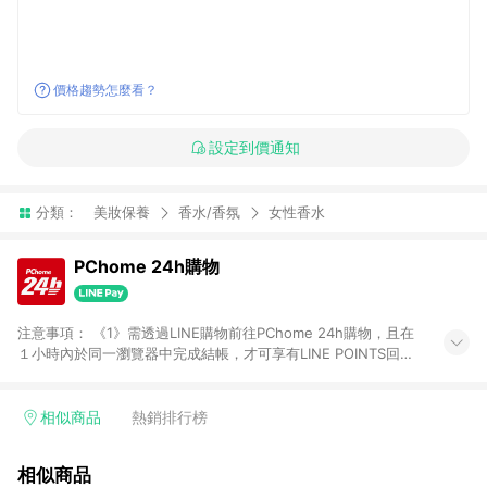
價格趨勢怎麼看？
設定到價通知
分類：
美妝保養
香水/香氛
女性香水
PChome 24h購物
注意事項： 《1》需透過LINE購物前往PChome 24h購物，且在
１小時內於同一瀏覽器中完成結帳，才可享有LINE POINTS回饋
資格。 《2》LINE購物點數回饋僅限「PChome 24h購物」商品
(特殊類型商品、企業採購除外)，日本代購、旅遊、票券等商品不
在點數回饋範圍內。 《3》如取消訂單、退貨、購物中登出
相似商品
熱銷排行榜
PChome 24h購物帳號，將無法獲得點數回饋。 《4》如購買以
下類別商品，將無法獲得點數回饋： - 0-1歲奶粉、手機門號商
相似商品
品、票券、訂閱方案、PChome儲值商品、企業專區/企業採購、