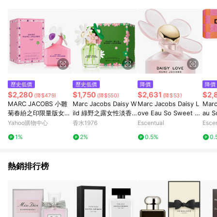
部分指定商品 - 下載軟體、奶粉/副食品、電腦軟體、InComm儲
值點數、點數/禮物卡 [2025/2/16起適用] - 票券全品項
[2026/6/2起適用] 《5》回饋點數的計算將會排除【訂單活動折
扣 (含折價券折扣)】、【P幣扣抵】、【現金積點扣抵】及【訂單
運費】等金額。 《6》符合LINE POINTS回饋資格之訂單將於商
家訂單頁面標示「LINE回饋」，若無此標示則 不符合回饋LINE
POINTS點數資格亦不得使用點數紅包 。 《7》LINE購物設有
「單一商品最高回饋點數」機制 (特殊活動時開放「回饋無上
限」)，以同一訂單中同一商品不論件數計算，並依訂單成立時間
歷史低價
歷史低價
降價
降價
當下LINE購物所設定的回饋機制為準。 《8》LINE購物為購物資
$2,280
$1,750
$2,631
$2,
(降$479)
(降$550)
(降$53)
訊整合性平台，商品資料更新會有時間差，如顯示之商品規格、
MARC JACOBS 小雛
Marc Jacobs Daisy W
Marc Jacobs Daisy L
Marc
顏色、價位、贈品與PChome 24h購物銷售網頁不符，以銷售網
菊春紛之印限量版女性
ild 綠野之露女性淡香
ove Eau So Sweet Ea
au S
頁標示為準！
淡香水50ml
精
u de Toilette Spray 5
oile
Yahoo購物中心
香水1976
Escentual
Esce
0ml
t Set
1%
2%
0.5%
0.
熱銷排行榜