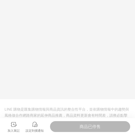
值點數、點數/禮物卡 [2025/2/16起適用] - 票券全品項
[2026/6/2起適用] 《5》回饋點數的計算將會排除【訂單活動折
扣 (含折價券折扣)】、【P幣扣抵】、【現金積點扣抵】及【訂單
運費】等金額。 《6》符合LINE POINTS回饋資格之訂單將於商
家訂單頁面標示「LINE回饋」，若無此標示則 不符合回饋LINE
POINTS點數資格亦不得使用點數紅包 。 《7》LINE購物設有
「單一商品最高回饋點數」機制 (特殊活動時開放「回饋無上
限」)，以同一訂單中同一商品不論件數計算，並依訂單成立時間
當下LINE購物所設定的回饋機制為準。 《8》LINE購物為購物資
訊整合性平台，商品資料更新會有時間差，如顯示之商品規格、
顏色、價位、贈品與PChome 24h購物銷售網頁不符，以銷售網
頁標示為準！
LINE 購物是匯集購物情報與商品資訊的整合性平台，並依購物情報中的趨勢與
風格做合作網路商家的延伸商品推薦，商品資料更新會有時間差，請務必點擊
商品至各合作網路商家，確認現售價與購物條件，一切資訊以合作廠商網頁為
商品已停售
準。
加入筆記
設定到價通知