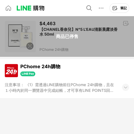
筆記
$4,463
【CHANEL香奈兒】N°5 L’EAU清新晨露淡香
水 50ml
商品已停售
PChome 24h購物
PChome 24h購物
注意事項： 《1》需透過LINE購物前往PChome 24h購物，且在
１小時內於同一瀏覽器中完成結帳，才可享有LINE POINTS回饋
資格。 《2》LINE購物點數回饋僅限「PChome 24h購物」商品
(特殊類型商品、企業採購除外)，日本代購、旅遊、票券等商品不
在點數回饋範圍內。 《3》如取消訂單、退貨、購物中登出
PChome 24h購物帳號，將無法獲得點數回饋。 《4》如購買以
下類別商品，將無法獲得點數回饋： - 0-1歲奶粉、手機門號商
品、票券、訂閱方案、PChome儲值商品、企業專區/企業採購、
部分指定商品 - 下載軟體、奶粉/副食品、電腦軟體、InComm儲