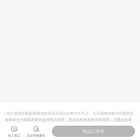
值點數、點數/禮物卡 [2025/2/16起適用] - 票券全品項
[2026/6/2起適用] 《5》回饋點數的計算將會排除【訂單活動折
扣 (含折價券折扣)】、【P幣扣抵】、【現金積點扣抵】及【訂單
運費】等金額。 《6》符合LINE POINTS回饋資格之訂單將於商
家訂單頁面標示「LINE回饋」，若無此標示則 不符合回饋LINE
POINTS點數資格亦不得使用點數紅包 。 《7》LINE購物設有
「單一商品最高回饋點數」機制 (特殊活動時開放「回饋無上
限」)，以同一訂單中同一商品不論件數計算，並依訂單成立時間
當下LINE購物所設定的回饋機制為準。 《8》LINE購物為購物資
訊整合性平台，商品資料更新會有時間差，如顯示之商品規格、
顏色、價位、贈品與PChome 24h購物銷售網頁不符，以銷售網
頁標示為準！
LINE 購物是匯集購物情報與商品資訊的整合性平台，並依購物情報中的趨勢與
風格做合作網路商家的延伸商品推薦，商品資料更新會有時間差，請務必點擊
商品至各合作網路商家，確認現售價與購物條件，一切資訊以合作廠商網頁為
商品已停售
準。
加入筆記
設定到價通知