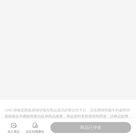
值點數、點數/禮物卡 [2025/2/16起適用] - 票券全品項
[2026/6/2起適用] 《5》回饋點數的計算將會排除【訂單活動折
扣 (含折價券折扣)】、【P幣扣抵】、【現金積點扣抵】及【訂單
運費】等金額。 《6》符合LINE POINTS回饋資格之訂單將於商
家訂單頁面標示「LINE回饋」，若無此標示則 不符合回饋LINE
POINTS點數資格亦不得使用點數紅包 。 《7》LINE購物設有
「單一商品最高回饋點數」機制 (特殊活動時開放「回饋無上
限」)，以同一訂單中同一商品不論件數計算，並依訂單成立時間
當下LINE購物所設定的回饋機制為準。 《8》LINE購物為購物資
訊整合性平台，商品資料更新會有時間差，如顯示之商品規格、
顏色、價位、贈品與PChome 24h購物銷售網頁不符，以銷售網
頁標示為準！
LINE 購物是匯集購物情報與商品資訊的整合性平台，並依購物情報中的趨勢與
風格做合作網路商家的延伸商品推薦，商品資料更新會有時間差，請務必點擊
商品至各合作網路商家，確認現售價與購物條件，一切資訊以合作廠商網頁為
商品已停售
準。
加入筆記
設定到價通知