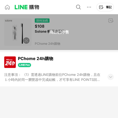
筆記
限時加碼
$108
Solone 輕巧睫毛梳
商品已停售
PChome 24h購物
PChome 24h購物
注意事項： 《1》需透過LINE購物前往PChome 24h購物，且在
１小時內於同一瀏覽器中完成結帳，才可享有LINE POINTS回饋
資格。 《2》LINE購物點數回饋僅限「PChome 24h購物」商品
(特殊類型商品、企業採購除外)，日本代購、旅遊、票券等商品不
在點數回饋範圍內。 《3》如取消訂單、退貨、購物中登出
PChome 24h購物帳號，將無法獲得點數回饋。 《4》如購買以
下類別商品，將無法獲得點數回饋： - 0-1歲奶粉、手機門號商
品、票券、訂閱方案、PChome儲值商品、企業專區/企業採購、
部分指定商品 - 下載軟體、奶粉/副食品、電腦軟體、InComm儲