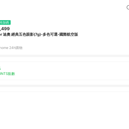
時加碼
,499
ior 迪奧 經典五色眼影(7g)-多色可選-國際航空版
home 24h購物
%
OINTS點數