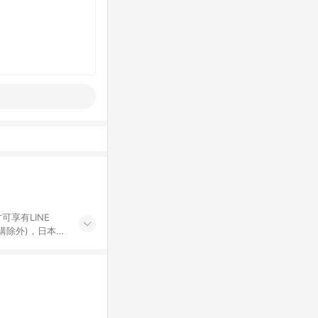
可享有LINE
採購除外)，日本代
物帳號，將無法
票券、訂閱方案、
mm儲值點數、點
單活動折扣 (含折
回饋資格之訂單將於
。 《7》LINE