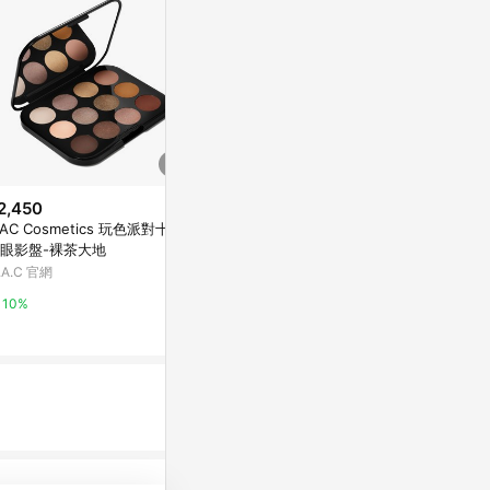
2,450
$1,800
限時加碼
AC Cosmetics 玩色派對十二
MAC Cosmetics 玩色派對六色
$2,950
眼影盤-裸茶大地
眼影盤 沙丘晨曦
【DIOR】 
.A.C 官網
M.A.C 官網
幻星願 #636
萬家福線上購
10%
10%
3%