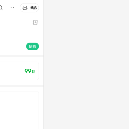
筆記
搶購
99
點