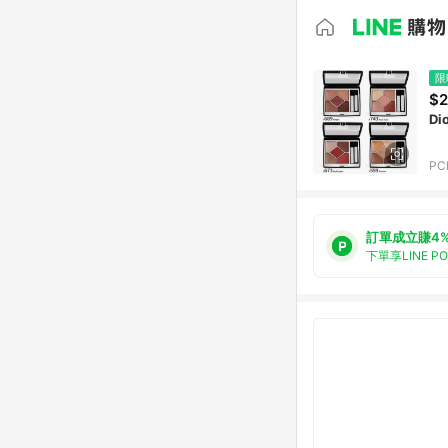
限
$2
D
PC
訂單成立賺4
下單享LINE P