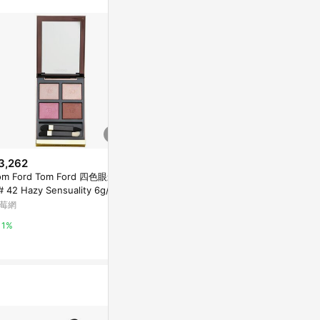
不論件數計算，
品資料更新會有
為準！
3,262
$2,367
降價
om Ford Tom Ford 四色眼影盤
Christian 
$1,088
(降$23)
# 42 Hazy Sensuality 6g/0.2
色眼影 - # 649
Urban Decay Urban Decay 迷
oz-眼影
0.24oz-眼影
莓網
草莓網
你六色眼影盤 6x0.8g/0.02oz-
眼影
草莓網
1%
1%
1%