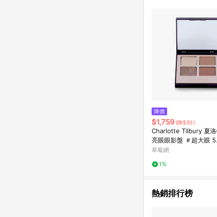
購物設有「單一商品最
並依訂單成立時間當下L
時間差，如顯示之商品規
降價
$1,759
(降$93)
Charlotte Tilbury
亮眼眼影盤 ＃超大眼 5.2
oz-眼影
草莓網
1%
熱銷排行榜