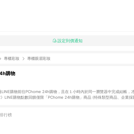
設定到價通知
專櫃彩妝
專櫃眼眉彩妝
24h購物
LINE購物前往PChome 24h購物，且在１小時內於同一瀏覽器中完成結帳，才
《2》LINE購物點數回饋僅限「PChome 24h購物」商品 (特殊類型商品、企業
在點數回饋範圍內。 《3》如取消訂單、退貨、購物中登出PChome 24h購
如購買以下類別商品，將無法獲得點數回饋： - 0-1歲奶粉、手機門號商品、
企業專區/企業採購、部分指定商品 - 下載軟體、奶粉/副食品、電腦軟體、InCo
排行榜
/16起適用] - 票券全品項 [2026/6/2起適用] 《5》回饋點數的計算將會排除【訂
抵】、【現金積點扣抵】及【訂單運費】等金額。 《6》符合LINE POINTS
E回饋」，若無此標示則 不符合回饋LINE POINTS點數資格亦不得使用點數紅包 