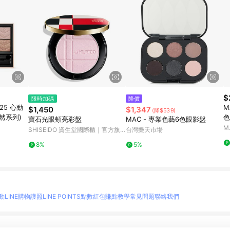
$
限時加碼
降價
25 心動
M
$1,450
$1,347
(降$539)
怦然系列)
色
寶石光眼頰亮彩盤
MAC - 專業色藝6色眼影盤
M
SHISEIDO 資生堂國際櫃｜官方旗
台灣樂天市場
艦店
8%
5%
動
LINE購物護照
LINE POINTS點數紅包
賺點教學
常見問題
聯絡我們