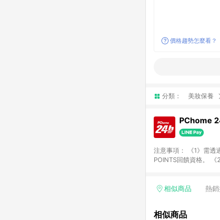
價格趨勢怎麼看？
分類：
美妝保養
PChome 
注意事項： 《1》需透過
POINTS回饋資格。 
購、旅遊、票券等商品不
獲得點數回饋。 《4》
PChome儲值商品、
相似商品
熱銷
數/禮物卡 [2025/2
價券折扣)】、【P幣扣
相似商品
商家訂單頁面標示「LIN