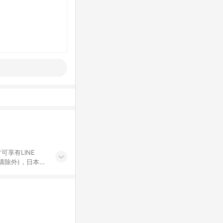
可享有LINE
採購除外)，日本代
物帳號，將無法
票券、訂閱方案、
mm儲值點數、點
單活動折扣 (含折
回饋資格之訂單將於
。 《7》LINE