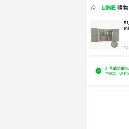
$1
化
PC
訂單成立賺1%
下單享LINE P