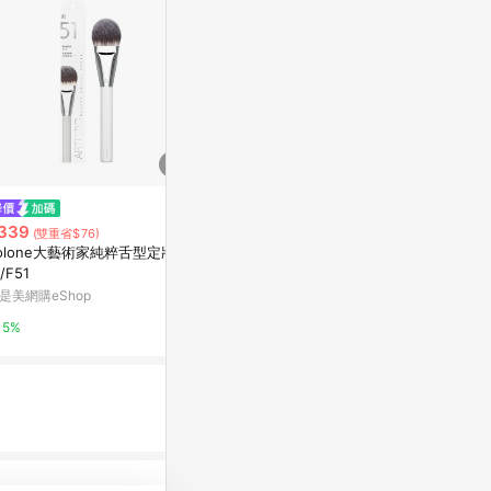
限時加碼
限時加碼
339
$1,100
$399
(雙重省$76)
olone大藝術家純粹舌型定妝
小圓頭精準修飾刷
Rosy Ros
/F51
帶組-迷你版
SHISEIDO 資生堂國際櫃｜官方旗
是美網購eShop
艦店
康是美網購eSh
8%
5%
2%