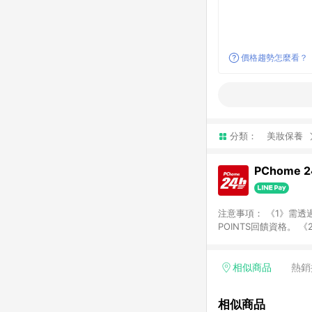
價格趨勢怎麼看？
分類：
美妝保養
PChome 
注意事項： 《1》需透過
POINTS回饋資格。 
購、旅遊、票券等商品不
獲得點數回饋。 《4》
PChome儲值商品、
相似商品
熱銷
數/禮物卡 [2025/2
價券折扣)】、【P幣扣
相似商品
商家訂單頁面標示「LIN