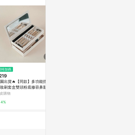
不論件數計算，
品資料更新會有
為準！
$1,350
$332
限時加碼
馬可威X阿力 (余思瑩) 聯名水彩
ZTRAW SOL
219
筆套組 速寫/寫生專用水彩筆組
亞洲跨境設計購物
園出貨🔥【同款】多功能摺疊
亞洲跨境設計購物平台 Pinkoi
妝刷套盒雙頭粉底修容鼻影刷
1%
彩刷便攜
皮購物
1%
4%