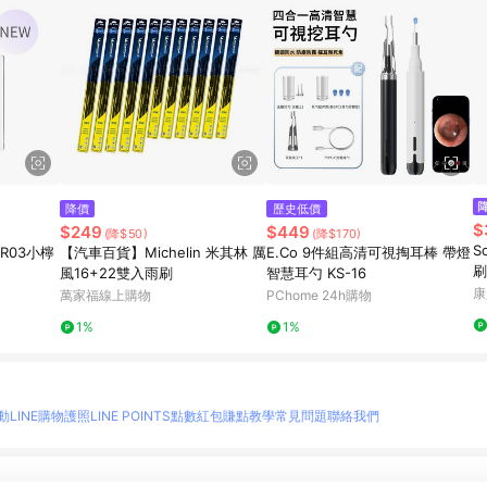
降價
歷史低價
$
$249
$449
(降$50)
(降$170)
S
R03小檸
【汽車百貨】Michelin 米其林 厲
E.Co 9件組高清可視掏耳棒 帶燈
刷
風16+22雙入雨刷
智慧耳勺 KS-16
康
萬家福線上購物
PChome 24h購物
1%
1%
動
LINE購物護照
LINE POINTS點數紅包
賺點教學
常見問題
聯絡我們