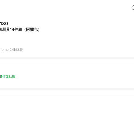
,180
妝刷具14件組（附插包）
home 24h購物
OINTS點數