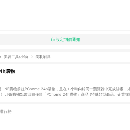
設定到價通知
美容工具/小物
美妝刷具
24h購物
LINE購物前往PChome 24h購物，且在１小時內於同一瀏覽器中完成結帳，才
《2》LINE購物點數回饋僅限「PChome 24h購物」商品 (特殊類型商品、企業
在點數回饋範圍內。 《3》如取消訂單、退貨、購物中登出PChome 24h購
如購買以下類別商品，將無法獲得點數回饋： - 0-1歲奶粉、手機門號商品、
企業專區/企業採購、部分指定商品 - 下載軟體、奶粉/副食品、電腦軟體、InCo
排行榜
/16起適用] - 票券全品項 [2026/6/2起適用] 《5》回饋點數的計算將會排除【訂
抵】、【現金積點扣抵】及【訂單運費】等金額。 《6》符合LINE POINTS
E回饋」，若無此標示則 不符合回饋LINE POINTS點數資格亦不得使用點數紅包 