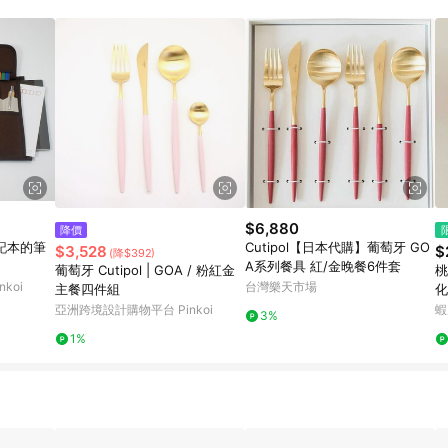
高回饋點數」機制 (特殊活動時開放「回饋無上限」)，以同一訂單中同一商品
INE購物所設定的回饋機制為準。 《8》LINE購物為購物資訊整合性平台，商
格、顏色、價位、贈品與PChome 24h購物銷售網頁不符，以銷售網頁標示
$6,880
降價
筆記本的筆
Cutipol【日本代購】葡萄牙 GO
$3,528
$
(降$392)
A系列餐具 紅/金晚餐6件套
葡萄牙 Cutipol | GOA / 粉紅金
桃
koi
台灣樂天市場
主餐四件組
化
點
亞洲跨境設計購物平台 Pinkoi
蝦
3%
1%