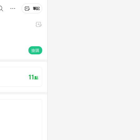
筆記
搶購
11
點