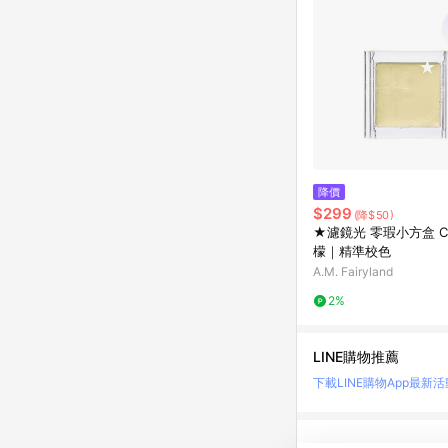
降價
$299
(降$50)
★濾鏡光 零瑕小方盒 C
檬｜精準校色
A.M. Fairyland
2%
LINE購物推薦
下載LINE購物App
最新活