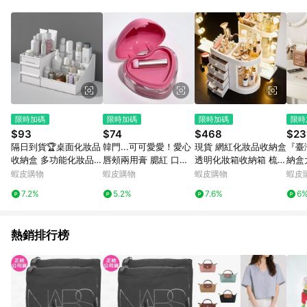
部分指定商品 - 下載軟體、奶粉/副食品、電腦軟體、InComm儲
值點數、點數/禮物卡 [2025/2/16起適用] - 票券全品項
[2026/6/2起適用] 《5》回饋點數的計算將會排除【訂單活動折
扣 (含折價券折扣)】、【P幣扣抵】、【現金積點扣抵】及【訂單
運費】等金額。 《6》符合LINE POINTS回饋資格之訂單將於商
家訂單頁面標示「LINE回饋」，若無此標示則 不符合回饋LINE
POINTS點數資格亦不得使用點數紅包 。 《7》LINE購物設有
「單一商品最高回饋點數」機制 (特殊活動時開放「回饋無上
限」)，以同一訂單中同一商品不論件數計算，並依訂單成立時間
限時加碼
限時加碼
限時加碼
限時
當下LINE購物所設定的回饋機制為準。 《8》LINE購物為購物資
$93
$74
$468
$23
訊整合性平台，商品資料更新會有時間差，如顯示之商品規格、
隔日到貨🏆桌面化妝品
韓門...可可愛愛！愛心
現貨 網紅化妝品收納盒
『臺
顏色、價位、贈品與PChome 24h購物銷售網頁不符，以銷售網
收納盒 多功能化妝品收
唇頰兩用膏 腮紅 口紅
透明化妝箱收納箱 梳妝
納盒
頁標示為準！
納盒 學生宿舍書桌護膚
腮紅膏 單色腮紅 高顏
盒 抖音 保養品 防塵收
膚品
蝦皮購物
蝦皮購物
蝦皮購物
蝦皮
品收納盒 梳妝台口紅置
值口紅 唇釉 帶唇刷口
納 抽屜式收納 ins風 化
舍桌
7.2%
5.2%
7.6%
6
物架 大容量置物架 防
紅 唇泥 顯白嫩妹腮紅L
妝箱 居家生活
選
塵置物架
I
熱銷排行榜