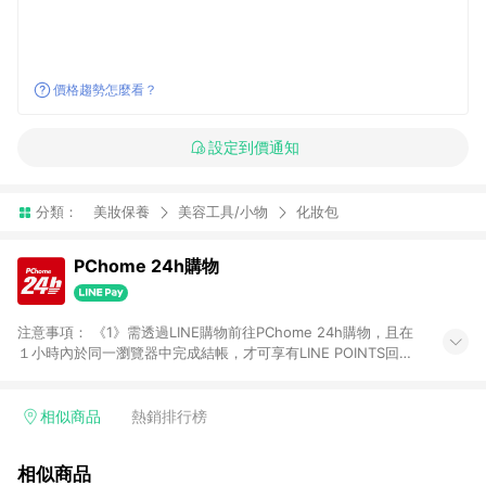
價格趨勢怎麼看？
設定到價通知
分類：
美妝保養
美容工具/小物
化妝包
PChome 24h購物
注意事項： 《1》需透過LINE購物前往PChome 24h購物，且在
１小時內於同一瀏覽器中完成結帳，才可享有LINE POINTS回饋
資格。 《2》LINE購物點數回饋僅限「PChome 24h購物」商品
(特殊類型商品、企業採購除外)，日本代購、旅遊、票券等商品不
在點數回饋範圍內。 《3》如取消訂單、退貨、購物中登出
相似商品
熱銷排行榜
PChome 24h購物帳號，將無法獲得點數回饋。 《4》如購買以
下類別商品，將無法獲得點數回饋： - 0-1歲奶粉、手機門號商
相似商品
品、票券、訂閱方案、PChome儲值商品、企業專區/企業採購、