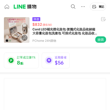
筆記
降價
$832
(降$56)
Cord LED補光燈化妝包 便攜式化妝品收納箱
大容量化妝包洗漱包 可掛式化妝包 化妝品收
納箱
搶購
PChome 24h購物
訂單成立賺1%
近期最省
8
$56
點