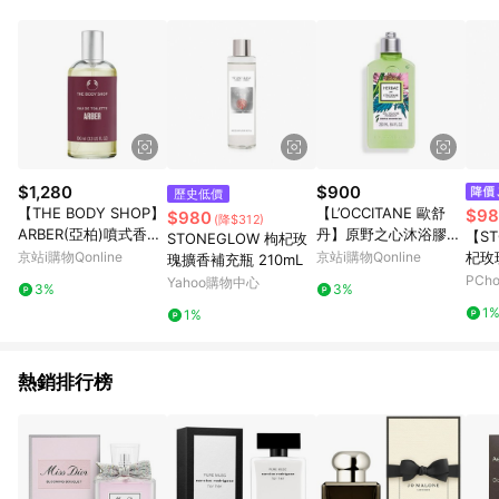
部分指定商品 - 下載軟體、奶粉/副食品、電腦軟體、InComm儲
值點數、點數/禮物卡 [2025/2/16起適用] - 票券全品項
[2026/6/2起適用] 《5》回饋點數的計算將會排除【訂單活動折
扣 (含折價券折扣)】、【P幣扣抵】、【現金積點扣抵】及【訂單
運費】等金額。 《6》符合LINE POINTS回饋資格之訂單將於商
家訂單頁面標示「LINE回饋」，若無此標示則 不符合回饋LINE
POINTS點數資格亦不得使用點數紅包 。 《7》LINE購物設有
「單一商品最高回饋點數」機制 (特殊活動時開放「回饋無上
限」)，以同一訂單中同一商品不論件數計算，並依訂單成立時間
$1,280
$900
歷史低價
當下LINE購物所設定的回饋機制為準。 《8》LINE購物為購物資
【THE BODY SHOP】
【L’OCCITANE 歐舒
$98
$980
(降$312)
訊整合性平台，商品資料更新會有時間差，如顯示之商品規格、
ARBER(亞柏)噴式香
丹】原野之心沐浴膠25
【S
STONEGLOW 枸杞玫
顏色、價位、贈品與PChome 24h購物銷售網頁不符，以銷售網
水-100ML
0ml
京站i購物Qonline
京站i購物Qonline
杞玫
瑰擴香補充瓶 210mL
頁標示為準！
mL
PCh
Yahoo購物中心
3%
3%
1
1%
熱銷排行榜