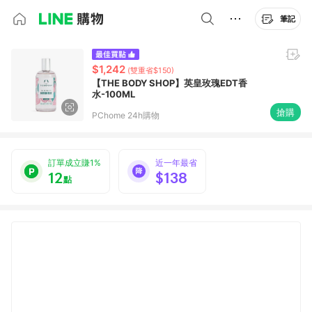
筆記
$1,242
(雙重省$150)
【THE BODY SHOP】英皇玫瑰EDT香
水-100ML
搶購
PChome 24h購物
訂單成立賺1%
近一年最省
12
$138
點