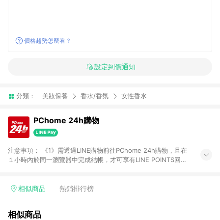
價格趨勢怎麼看？
設定到價通知
分類：
美妝保養
香水/香氛
女性香水
PChome 24h購物
注意事項： 《1》需透過LINE購物前往PChome 24h購物，且在
１小時內於同一瀏覽器中完成結帳，才可享有LINE POINTS回饋
資格。 《2》LINE購物點數回饋僅限「PChome 24h購物」商品
(特殊類型商品、企業採購除外)，日本代購、旅遊、票券等商品不
在點數回饋範圍內。 《3》如取消訂單、退貨、購物中登出
相似商品
熱銷排行榜
PChome 24h購物帳號，將無法獲得點數回饋。 《4》如購買以
下類別商品，將無法獲得點數回饋： - 0-1歲奶粉、手機門號商
相似商品
品、票券、訂閱方案、PChome儲值商品、企業專區/企業採購、