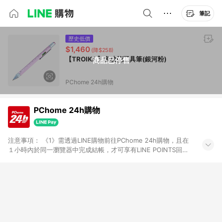
筆記
歷史低價
$1,460
(降$258)
【TROIKA】多功能工具筆(銀河粉)
商品已停售
PChome 24h購物
PChome 24h購物
注意事項： 《1》需透過LINE購物前往PChome 24h購物，且在
１小時內於同一瀏覽器中完成結帳，才可享有LINE POINTS回饋
資格。 《2》LINE購物點數回饋僅限「PChome 24h購物」商品
(特殊類型商品、企業採購除外)，日本代購、旅遊、票券等商品不
在點數回饋範圍內。 《3》如取消訂單、退貨、購物中登出
PChome 24h購物帳號，將無法獲得點數回饋。 《4》如購買以
下類別商品，將無法獲得點數回饋： - 0-1歲奶粉、手機門號商
品、票券、訂閱方案、PChome儲值商品、企業專區/企業採購、
部分指定商品 - 下載軟體、奶粉/副食品、電腦軟體、InComm儲