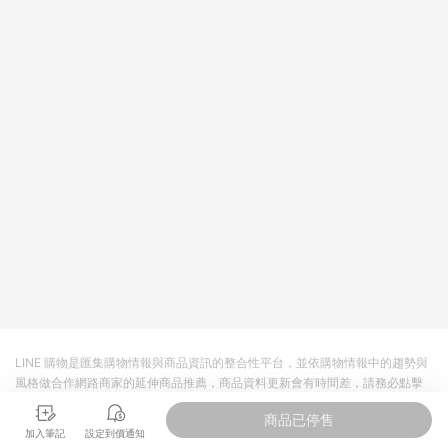
值點數、點數/禮物卡 [2025/2/16起適用] - 票券全品項
[2026/6/2起適用] 《5》回饋點數的計算將會排除【訂單活動折
扣 (含折價券折扣)】、【P幣扣抵】、【現金積點扣抵】及【訂單
運費】等金額。 《6》符合LINE POINTS回饋資格之訂單將於商
家訂單頁面標示「LINE回饋」，若無此標示則 不符合回饋LINE
POINTS點數資格亦不得使用點數紅包 。 《7》LINE購物設有
「單一商品最高回饋點數」機制 (特殊活動時開放「回饋無上
限」)，以同一訂單中同一商品不論件數計算，並依訂單成立時間
當下LINE購物所設定的回饋機制為準。 《8》LINE購物為購物資
訊整合性平台，商品資料更新會有時間差，如顯示之商品規格、
顏色、價位、贈品與PChome 24h購物銷售網頁不符，以銷售網
頁標示為準！
LINE 購物是匯集購物情報與商品資訊的整合性平台，並依購物情報中的趨勢與
風格做合作網路商家的延伸商品推薦，商品資料更新會有時間差，請務必點擊
商品至各合作網路商家，確認現售價與購物條件，一切資訊以合作廠商網頁為
商品已停售
準。
加入筆記
設定到價通知