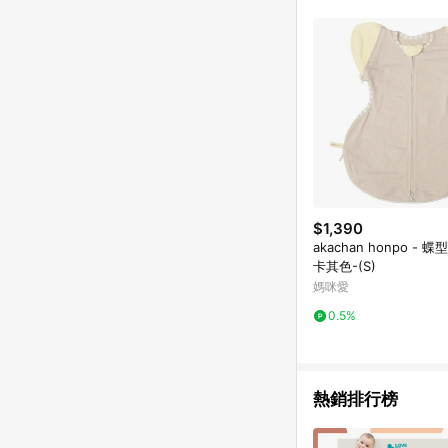
購物設有「單一商品最
並依訂單成立時間當下L
時間差，如顯示之商品規
$1,390
akachan honpo - 
卡其色-(S)
媽咪愛
0.5%
熱銷排行榜