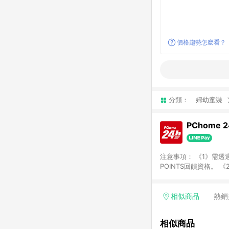
價格趨勢怎麼看？
分類：
婦幼童裝
PChome 
注意事項： 《1》需透過
POINTS回饋資格。 
購、旅遊、票券等商品不
獲得點數回饋。 《4》
PChome儲值商品、
相似商品
熱銷
數/禮物卡 [2025/2
價券折扣)】、【P幣扣
相似商品
商家訂單頁面標示「LIN