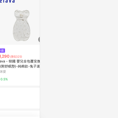
$882
$580
降價
ClevaSleep純棉子宮包巾
柔仕紗布包巾
1,290
(降$325)
直送
新光三越skm online
lava - 韓國 嬰兒全包覆安撫包
康是美網購eSh
(附舒眠墊)-純棉款-兔子迷宮
1%
咪愛
0%
0.5%