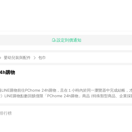
設定到價通知
嬰幼兒裝與配件
包巾
24h購物
LINE購物前往PChome 24h購物，且在１小時內於同一瀏覽器中完成結帳，才
《2》LINE購物點數回饋僅限「PChome 24h購物」商品 (特殊類型商品、企業
在點數回饋範圍內。 《3》如取消訂單、退貨、購物中登出PChome 24h購
如購買以下類別商品，將無法獲得點數回饋： - 0-1歲奶粉、手機門號商品、
企業專區/企業採購、部分指定商品 - 下載軟體、奶粉/副食品、電腦軟體、InCo
排行榜
/16起適用] - 票券全品項 [2026/6/2起適用] 《5》回饋點數的計算將會排除【訂
抵】、【現金積點扣抵】及【訂單運費】等金額。 《6》符合LINE POINTS
E回饋」，若無此標示則 不符合回饋LINE POINTS點數資格亦不得使用點數紅包 