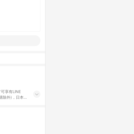
可享有LINE
採購除外)，日本代
物帳號，將無法
票券、訂閱方案、
mm儲值點數、點
單活動折扣 (含折
回饋資格之訂單將於
。 《7》LINE