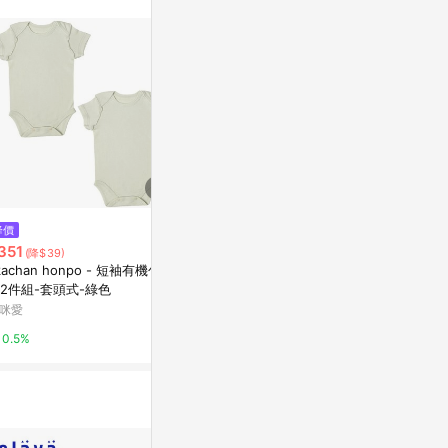
不論件數計算，
品資料更新會有
為準！
$1,390
$390
降價
akachan honpo - 新生兒內衣5
akachan h
351
(降$39)
件組短袖-米飛兔-米白色 (50~6
衣2件組-套頭
kachan honpo - 短袖有機包屁
0cm)
媽咪愛
媽咪愛
2件組-套頭式-綠色
咪愛
0.5%
0.5%
0.5%