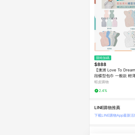
限時加碼
$888
【澳洲 Love To Dre
段蝶型包巾 一般款 輕
維 -miffybaby
蝦皮購物
2.4%
LINE購物推薦
下載LINE購物App
最新活