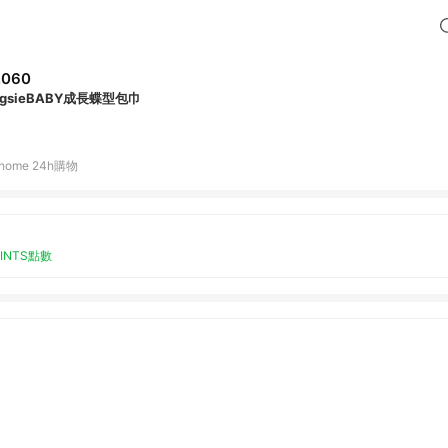
,060
ugsieBABY成長蝶型包巾
home 24h購物
OINTS點數