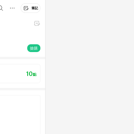
筆記
搶購
10
點