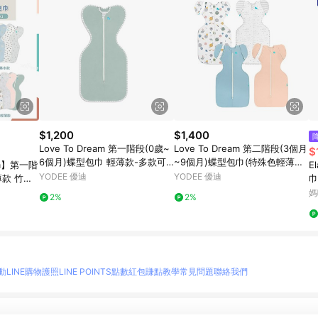
$1,200
$1,400
Love To Dream 第一階段(0歲~
Love To Dream 第二階段(3個月
$
6個月)蝶型包巾 輕薄款-多款可
~9個月)蝶型包巾(特殊色輕薄款)
am】第一階
E
選
-多款可選
YODEE 優迪
YODEE 優迪
薄款 竹纖
巾
媽
2%
2%
動
LINE購物護照
LINE POINTS點數紅包
賺點教學
常見問題
聯絡我們