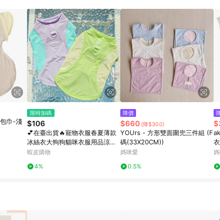
高回饋點數」機制 (特殊活動時開放「回饋無上限」)，以同一訂單中同一商品
INE購物所設定的回饋機制為準。 《8》LINE購物為購物資訊整合性平台，商
格、顏色、價位、贈品與PChome 24h購物銷售網頁不符，以銷售網頁標示
限時加碼
降價
蝶型包巾-淺
$106
$660
$
(降$300)
💕在臺出貨🔥寵物衣服春夏薄款
YOUrs - 方形雙面圍兜三件組 (F
a
冰絲衣大狗狗貓咪衣服用品涼感
碼(33X20CM))
衣
背心防曬比熊金毛
蝦皮購物
媽咪愛
媽
4%
0.5%