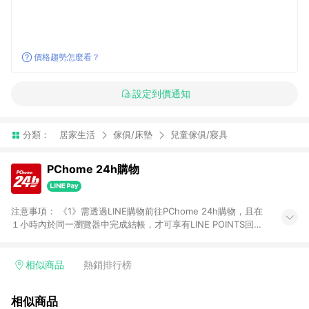
價格趨勢怎麼看？
設定到價通知
分類：
居家生活
傢俱/床墊
兒童傢俱/寢具
PChome 24h購物
注意事項： 《1》需透過LINE購物前往PChome 24h購物，且在
１小時內於同一瀏覽器中完成結帳，才可享有LINE POINTS回饋
資格。 《2》LINE購物點數回饋僅限「PChome 24h購物」商品
(特殊類型商品、企業採購除外)，日本代購、旅遊、票券等商品不
在點數回饋範圍內。 《3》如取消訂單、退貨、購物中登出
相似商品
熱銷排行榜
PChome 24h購物帳號，將無法獲得點數回饋。 《4》如購買以
下類別商品，將無法獲得點數回饋： - 0-1歲奶粉、手機門號商
相似商品
品、票券、訂閱方案、PChome儲值商品、企業專區/企業採購、