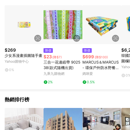
部分指定商品 - 下載軟體、奶粉/副食品、電腦軟體、InComm儲
值點數、點數/禮物卡 [2025/2/16起適用] - 票券全品項
[2026/6/2起適用] 《5》回饋點數的計算將會排除【訂單活動折
扣 (含折價券折扣)】、【P幣扣抵】、【現金積點扣抵】及【訂單
運費】等金額。 《6》符合LINE POINTS回饋資格之訂單將於商
家訂單頁面標示「LINE回饋」，若無此標示則 不符合回饋LINE
POINTS點數資格亦不得使用點數紅包 。 《7》LINE購物設有
「單一商品最高回饋點數」機制 (特殊活動時開放「回饋無上
限」)，以同一訂單中同一商品不論件數計算，並依訂單成立時間
$269
$6,
降價
降價
當下LINE購物所設定的回饋機制為準。 《8》LINE購物為購物資
少女系漫畫插圖隨手畫
韓國
$23
$699
(降$7)
(降$100)
訊整合性平台，商品資料更新會有時間差，如顯示之商品規格、
圍欄(
Yahoo購物中心
三合一花邊緞帶 9025
MARCUS＆MARCUS
顏色、價位、贈品與PChome 24h購物銷售網頁不符，以銷售網
色
Yah
38(款式隨機出貨)
- 環保戶外防水野餐墊
頁標示為準！
0%
(附提袋)
九乘九購物網
媽咪愛
0
2%
0.5%
熱銷排行榜