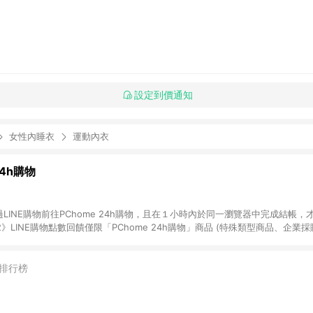
設定到價通知
女性內睡衣
運動內衣
24h購物
LINE購物前往PChome 24h購物，且在１小時內於同一瀏覽器中完成結帳，才
《2》LINE購物點數回饋僅限「PChome 24h購物」商品 (特殊類型商品、企業
在點數回饋範圍內。 《3》如取消訂單、退貨、購物中登出PChome 24h購
如購買以下類別商品，將無法獲得點數回饋： - 0-1歲奶粉、手機門號商品、
企業專區/企業採購、部分指定商品 - 下載軟體、奶粉/副食品、電腦軟體、InCo
排行榜
/16起適用] - 票券全品項 [2026/6/2起適用] 《5》回饋點數的計算將會排除【訂
抵】、【現金積點扣抵】及【訂單運費】等金額。 《6》符合LINE POINTS
E回饋」，若無此標示則 不符合回饋LINE POINTS點數資格亦不得使用點數紅包 