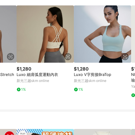
高回饋點數」機制 (特殊活動時開放「回饋無上限」)，以同一訂單中同一商品
INE購物所設定的回饋機制為準。 《8》LINE購物為購物資訊整合性平台，商
格、顏色、價位、贈品與PChome 24h購物銷售網頁不符，以銷售網頁標示
$1,280
$1,280
$
tretch
Luxo 細肩弧度運動內衣
Luxo V字剪接BraTop
N
瑜
新光三越skm online
新光三越skm online
A
Y
1%
1%