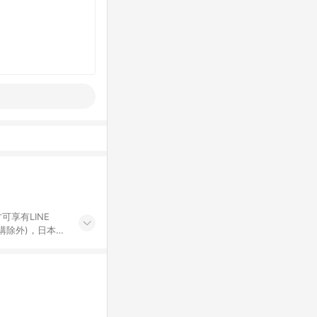
可享有LINE
採購除外)，日本代
物帳號，將無法
票券、訂閱方案、
mm儲值點數、點
單活動折扣 (含折
回饋資格之訂單將於
。 《7》LINE