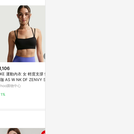
不論件數計算，
品資料更新會有
為準！
1,106
$1,386
降價
IKE 運動內衣 女 輕度支撐 慢跑
Mollifix
$520
(降$960)
珈 AS W NK DF ZENVY STR
帶肩可調運動內
【曼黛瑪璉】運動內衣 M-XL(霧
PPY BRA 黑 IB9848-010
瑜珈服、無鋼
ahoo購物中心
Yahoo購物中
霾綠)
曼黛瑪璉官方購物
1%
1%
2%