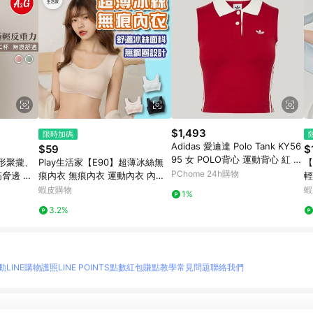
$1,493
限時加碼
Adidas 愛迪達 Polo Tank KY56
$59
$
95 女 POLO背心 運動背心 紅 亞
形聚攏、
Play生活家【E90】超薄冰絲無
【
版 領口設計
PChome 24h購物
高脅邊 冰
痕內衣 無痕內衣 運動內衣 內衣
輕裸感
運動內衣
涼感內衣 冰絲內衣 無鋼圈內衣
涼
蝦皮購物
蝦
1%
冰絲 涼感 薄款
細
3.2%
動
LINE購物護照
LINE POINTS點數紅包
賺點教學
常見問題
聯絡我們