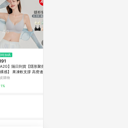
$1,290
$1,880
限時加碼
ADIDAS ADIZERO E MS 女 運動
雙肩帶運動內衣
191
內衣 IT6708
亞洲跨境設計購物
A2G】隔日到貨【隱形聚攏、
摩曼頓線上商城
】 果凍軟支撐 高脅邊 冰
1%
完美包覆 無痕內衣 運動內衣
皮購物
2%
肩帶內衣 915
1%