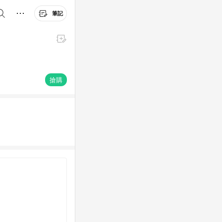
筆記
搶購