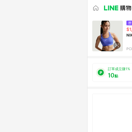
歷
$1
NI
PC
訂單成立賺1%
10
點