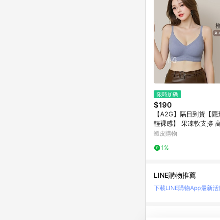
限時加碼
$190
【A2G】隔日到貨【隱
輕裸感】 果凍軟支撐 
涼完美包覆 無痕內衣 
蝦皮購物
細肩帶內衣 702
1%
LINE購物推薦
下載LINE購物App
最新活