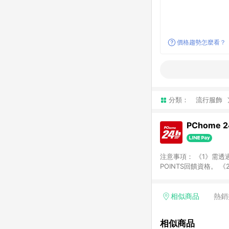
價格趨勢怎麼看？
分類：
流行服飾
PChome 
注意事項： 《1》需透過
POINTS回饋資格。 
購、旅遊、票券等商品不
獲得點數回饋。 《4》
PChome儲值商品、
相似商品
熱銷
數/禮物卡 [2025/2
價券折扣)】、【P幣扣
相似商品
商家訂單頁面標示「LIN