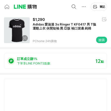
筆記
$1,290
Adidas 愛迪達 3s Ringer T KF0417 男 T恤
運動上衣 休閒短袖 黑 亞版 袖口滾邊 純棉
搶購
PChome 24h購物
訂單成立賺1%
12
點
下單享LINE POINTS點數