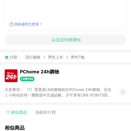
價格趨勢怎麼看？
設定到價通知
分類：
流行服飾
男性上衣
男性T恤
PChome 24h購物
注意事項： 《1》需透過LINE購物前往PChome 24h購物，且在
１小時內於同一瀏覽器中完成結帳，才可享有LINE POINTS回饋
資格。 《2》LINE購物點數回饋僅限「PChome 24h購物」商品
(特殊類型商品、企業採購除外)，日本代購、旅遊、票券等商品不
在點數回饋範圍內。 《3》如取消訂單、退貨、購物中登出
相似商品
熱銷排行榜
PChome 24h購物帳號，將無法獲得點數回饋。 《4》如購買以
下類別商品，將無法獲得點數回饋： - 0-1歲奶粉、手機門號商
相似商品
品、票券、訂閱方案、PChome儲值商品、企業專區/企業採購、