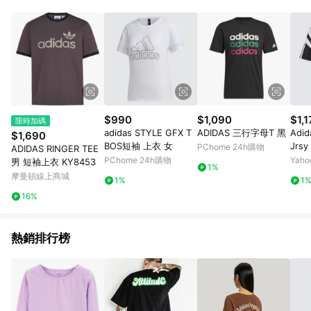
部分指定商品 - 下載軟體、奶粉/副食品、電腦軟體、InComm儲
值點數、點數/禮物卡 [2025/2/16起適用] - 票券全品項
[2026/6/2起適用] 《5》回饋點數的計算將會排除【訂單活動折
扣 (含折價券折扣)】、【P幣扣抵】、【現金積點扣抵】及【訂單
運費】等金額。 《6》符合LINE POINTS回饋資格之訂單將於商
家訂單頁面標示「LINE回饋」，若無此標示則 不符合回饋LINE
POINTS點數資格亦不得使用點數紅包 。 《7》LINE購物設有
「單一商品最高回饋點數」機制 (特殊活動時開放「回饋無上
限」)，以同一訂單中同一商品不論件數計算，並依訂單成立時間
$990
$1,090
$1,1
限時加碼
當下LINE購物所設定的回饋機制為準。 《8》LINE購物為購物資
adidas STYLE GFX T
ADIDAS 三行字母T 黑
Adi
$1,690
訊整合性平台，商品資料更新會有時間差，如顯示之商品規格、
BOS短袖 上衣 女
Jrs
PChome 24h購物
ADIDAS RINGER TEE
顏色、價位、贈品與PChome 24h購物銷售網頁不符，以銷售網
球衣 
PChome 24h購物
Yah
男 短袖上衣 KY8453
頁標示為準！
1%
摩曼頓線上商城
1%
1
16%
熱銷排行榜