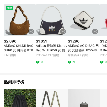
部分指定商品 - 下載軟體、奶粉/副食品、電腦軟體、InComm儲
值點數、點數/禮物卡 [2025/2/16起適用] - 票券全品項
[2026/6/2起適用] 《5》回饋點數的計算將會排除【訂單活動折
扣 (含折價券折扣)】、【P幣扣抵】、【現金積點扣抵】及【訂單
運費】等金額。 《6》符合LINE POINTS回饋資格之訂單將於商
家訂單頁面標示「LINE回饋」，若無此標示則 不符合回饋LINE
POINTS點數資格亦不得使用點數紅包 。 《7》LINE購物設有
「單一商品最高回饋點數」機制 (特殊活動時開放「回饋無上
限」)，以同一訂單中同一商品不論件數計算，並依訂單成立時間
$2,090
$1,651
$1,290
$1,
當下LINE購物所設定的回饋機制為準。 《8》LINE購物為購物資
ADIDAS SHLDR BAG
Adidas 愛迪達 Disney
ADIDAS AC D BAG 男
【AD
訊整合性平台，商品資料更新會有時間差，如顯示之商品規格、
SHRP 女 肩背包 KT08
Bag W JL7658 女 側
女 其他包款 JD5548
D B
顏色、價位、贈品與PChome 24h購物銷售網頁不符，以銷售網
58
背包 肩背 斜背 黑白 迪
包 
LINE禮物
PChome 24h購物
摩曼頓線上商城
PCh
頁標示為準！
士尼 聯名款
紅-I
1%
2%
1
熱銷排行榜