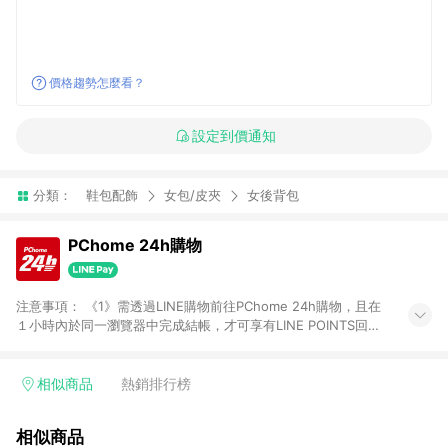
價格趨勢怎麼看？
設定到價通知
分類：
鞋包配飾
女包/皮夾
女後背包
PChome 24h購物
注意事項： 《1》需透過LINE購物前往PChome 24h購物，且在
１小時內於同一瀏覽器中完成結帳，才可享有LINE POINTS回饋
資格。 《2》LINE購物點數回饋僅限「PChome 24h購物」商品
(特殊類型商品、企業採購除外)，日本代購、旅遊、票券等商品不
在點數回饋範圍內。 《3》如取消訂單、退貨、購物中登出
相似商品
熱銷排行榜
PChome 24h購物帳號，將無法獲得點數回饋。 《4》如購買以
下類別商品，將無法獲得點數回饋： - 0-1歲奶粉、手機門號商
相似商品
品、票券、訂閱方案、PChome儲值商品、企業專區/企業採購、