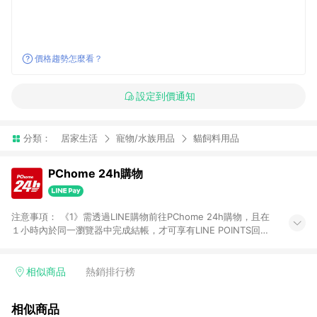
價格趨勢怎麼看？
設定到價通知
分類：
居家生活
寵物/水族用品
貓飼料用品
PChome 24h購物
注意事項： 《1》需透過LINE購物前往PChome 24h購物，且在
１小時內於同一瀏覽器中完成結帳，才可享有LINE POINTS回饋
資格。 《2》LINE購物點數回饋僅限「PChome 24h購物」商品
(特殊類型商品、企業採購除外)，日本代購、旅遊、票券等商品不
在點數回饋範圍內。 《3》如取消訂單、退貨、購物中登出
相似商品
熱銷排行榜
PChome 24h購物帳號，將無法獲得點數回饋。 《4》如購買以
下類別商品，將無法獲得點數回饋： - 0-1歲奶粉、手機門號商
相似商品
品、票券、訂閱方案、PChome儲值商品、企業專區/企業採購、