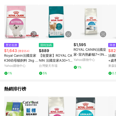
部分指定商品 - 下載軟體、奶粉/副食品、電腦軟體、InComm儲
值點數、點數/禮物卡 [2025/2/16起適用] - 票券全品項
[2026/6/2起適用] 《5》回饋點數的計算將會排除【訂單活動折
扣 (含折價券折扣)】、【P幣扣抵】、【現金積點扣抵】及【訂單
運費】等金額。 《6》符合LINE POINTS回饋資格之訂單將於商
家訂單頁面標示「LINE回饋」，若無此標示則 不符合回饋LINE
POINTS點數資格亦不得使用點數紅包 。 《7》LINE購物設有
「單一商品最高回饋點數」機制 (特殊活動時開放「回饋無上
限」)，以同一訂單中同一商品不論件數計算，並依訂單成立時間
$1,595
歷史低價
限時加碼
降價
當下LINE購物所設定的回饋機制為準。 《8》LINE購物為購物資
ROYAL CANIN法國皇
$1,643
$889
$82
(降$554)
訊整合性平台，商品資料更新會有時間差，如顯示之商品規格、
家-室內熟齡貓7+(IN+
Royal Canin法國皇家
【寵愛家】ROYAL CA
法國
顏色、價位、贈品與PChome 24h購物銷售網頁不符，以銷售網
7) 3.5kg
Yahoo購物中心
K36幼母貓飼料 2kg 2
NIN 法國皇家A30+11
+歲專
頁標示為準！
包組
絕育老貓 S30+11 2公
KG
Yahoo購物中心
台灣樂天市場
東森購
1%
斤
1%
5%
0.
熱銷排行榜