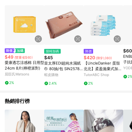
部分指定商品 - 下載軟體、奶粉/副食品、電腦軟體、InComm儲
值點數、點數/禮物卡 [2025/2/16起適用] - 票券全品項
[2026/6/2起適用] 《5》回饋點數的計算將會排除【訂單活動折
扣 (含折價券折扣)】、【P幣扣抵】、【現金積點扣抵】及【訂單
運費】等金額。 《6》符合LINE POINTS回饋資格之訂單將於商
家訂單頁面標示「LINE回饋」，若無此標示則 不符合回饋LINE
POINTS點數資格亦不得使用點數紅包 。 《7》LINE購物設有
「單一商品最高回饋點數」機制 (特殊活動時開放「回饋無上
限」)，以同一訂單中同一商品不論件數計算，並依訂單成立時間
$60
限時加碼
降價
當下LINE購物所設定的回饋機制為準。 《8》LINE購物為購物資
ENB
$49
$45
$420
(雙重省$60)
(降$1,080)
訊整合性平台，商品資料更新會有時間差，如顯示之商品規格、
子抗
愛康透芯涼感棉 日用型
皇太厚EDI超純水濕紙
【UncleDanker 蛋殼
顏色、價位、贈品與PChome 24h購物銷售網頁不符，以銷售網
隨身
24cm 8片(檸橙派對)
YOD
巾 80抽/包 SIN2578
北北】柔盈拋棄式加厚
頁標示為準！
抽/
屈臣氏Watsons
濕紙巾
洗臉巾 60抽（6入）
蝦皮購物
TutorABC Shop
2
2%
2.4%
2%
熱銷排行榜