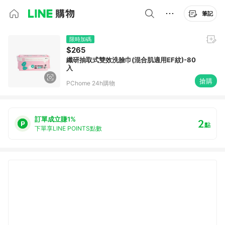
筆記
限時加碼
$265
纖研抽取式雙效洗臉巾(混合肌適用EF紋)-80
入
搶購
PChome 24h購物
訂單成立賺1%
2
點
下單享LINE POINTS點數