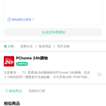
價格趨勢怎麼看？
設定到價通知
分類：
居家生活
衛浴用品
毛巾浴袍
PChome 24h購物
注意事項： 《1》需透過LINE購物前往PChome 24h購物，且在
１小時內於同一瀏覽器中完成結帳，才可享有LINE POINTS回饋
資格。 《2》LINE購物點數回饋僅限「PChome 24h購物」商品
(特殊類型商品、企業採購除外)，日本代購、旅遊、票券等商品不
在點數回饋範圍內。 《3》如取消訂單、退貨、購物中登出
相似商品
熱銷排行榜
PChome 24h購物帳號，將無法獲得點數回饋。 《4》如購買以
下類別商品，將無法獲得點數回饋： - 0-1歲奶粉、手機門號商
相似商品
品、票券、訂閱方案、PChome儲值商品、企業專區/企業採購、