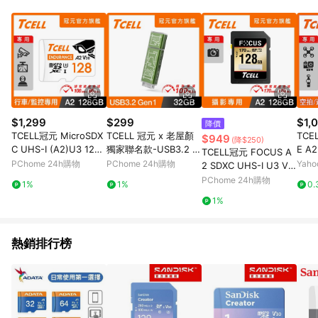
部分指定商品 - 下載軟體、奶粉/副食品、電腦軟體、InComm儲
值點數、點數/禮物卡 [2025/2/16起適用] - 票券全品項
[2026/6/2起適用] 《5》回饋點數的計算將會排除【訂單活動折
扣 (含折價券折扣)】、【P幣扣抵】、【現金積點扣抵】及【訂單
運費】等金額。 《6》符合LINE POINTS回饋資格之訂單將於商
家訂單頁面標示「LINE回饋」，若無此標示則 不符合回饋LINE
POINTS點數資格亦不得使用點數紅包 。 《7》LINE購物設有
「單一商品最高回饋點數」機制 (特殊活動時開放「回饋無上
限」)，以同一訂單中同一商品不論件數計算，並依訂單成立時間
$1,299
$299
$1,
降價
當下LINE購物所設定的回饋機制為準。 《8》LINE購物為購物資
TCELL冠元 MicroSDX
TCELL 冠元 x 老屋顏
TCE
$949
(降$250)
訊整合性平台，商品資料更新會有時間差，如顯示之商品規格、
C UHS-I (A2)U3 128
獨家聯名款-USB3.2 G
E A2
TCELL冠元 FOCUS A
顏色、價位、贈品與PChome 24h購物銷售網頁不符，以銷售網
GB 監控專用記憶卡
en1 32GB 台灣經典鐵
-I U
PChome 24h購物
PChome 24h購物
Yah
2 SDXC UHS-I U3 V3
頁標示為準！
窗花隨身碟-山光水色
128
0 170/110MB 128GB
PChome 24h購物
1%
1%
0.
(綠)
記憶卡
1%
熱銷排行榜