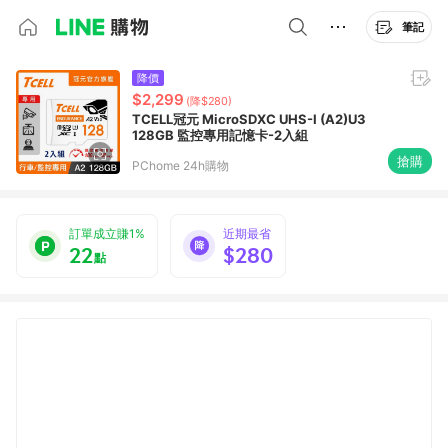
筆記
降價
$2,299
(降$280)
TCELL冠元 MicroSDXC UHS-I (A2)U3
128GB 監控專用記憶卡-2入組
搶購
PChome 24h購物
訂單成立賺1%
近期最省
22
$280
點