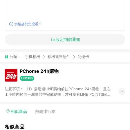
價格趨勢怎麼看？
設定到價通知
分類：
手機相機
相機週邊配件
記憶卡
PChome 24h購物
注意事項： 《1》需透過LINE購物前往PChome 24h購物，且在
１小時內於同一瀏覽器中完成結帳，才可享有LINE POINTS回饋
資格。 《2》LINE購物點數回饋僅限「PChome 24h購物」商品
(特殊類型商品、企業採購除外)，日本代購、旅遊、票券等商品不
在點數回饋範圍內。 《3》如取消訂單、退貨、購物中登出
相似商品
熱銷排行榜
PChome 24h購物帳號，將無法獲得點數回饋。 《4》如購買以
下類別商品，將無法獲得點數回饋： - 0-1歲奶粉、手機門號商
相似商品
品、票券、訂閱方案、PChome儲值商品、企業專區/企業採購、