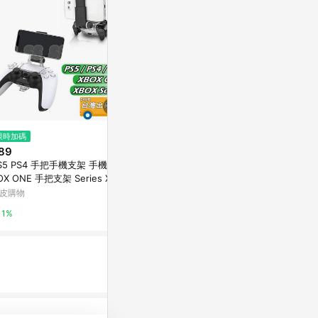
限時加碼
降價
降價
89
$1,988
$959
(降$2)
(降$30
S5 PS4 手把手機支架 手機夾 X
XBOX 無線控制器- 磨砂黑 遊戲
微軟GC-Xbox
OX ONE 手把支架 Series X S
手把 (相容 Xbox Series XS、Wi
位下載版
卓 蘋果 遊戲 PS3 手機架
ndows 10/11、Android 和 iO
皮購物
myfone網路門市
台灣樂天市場
1%
1%
3%