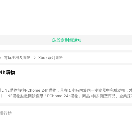
設定到價通知
電玩主機及週邊
Xbox系列週邊
24h購物
LINE購物前往PChome 24h購物，且在１小時內於同一瀏覽器中完成結帳，才
《2》LINE購物點數回饋僅限「PChome 24h購物」商品 (特殊類型商品、企業
在點數回饋範圍內。 《3》如取消訂單、退貨、購物中登出PChome 24h購
如購買以下類別商品，將無法獲得點數回饋： - 0-1歲奶粉、手機門號商品、
企業專區/企業採購、部分指定商品 - 下載軟體、奶粉/副食品、電腦軟體、InCo
排行榜
/16起適用] - 票券全品項 [2026/6/2起適用] 《5》回饋點數的計算將會排除【訂
抵】、【現金積點扣抵】及【訂單運費】等金額。 《6》符合LINE POINTS
E回饋」，若無此標示則 不符合回饋LINE POINTS點數資格亦不得使用點數紅包 