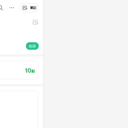
筆記
搶購
10
點