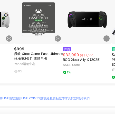
$999
降價
微軟 Xbox Game Pass Ultimate
$32,999
$
(降$2,000)
終極版3個月 實體吊卡
ROG Xbox Ally X (2025)
P
Yahoo購物中心
B
ASUS Store
安
蝦
0%
1%
動
LINE購物護照
LINE POINTS點數紅包
賺點教學
常見問題
聯絡我們