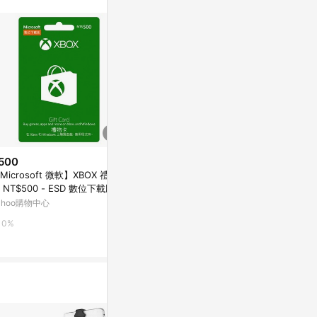
不論件數計算，
品資料更新會有
為準！
500
$5,156
$2,000
Microsoft 微軟】XBOX 禮物
【微軟 Microsoft】Xbox Elite
PlayStation 
 NT$500 - ESD 數位下載版
無線控制器2代手把-輕裝版 紅色
00(序號)
K4W-00302) -可於Windows市
台灣公司貨
ahoo購物中心
Yahoo購物中心
Yahoo購物中
使用
0%
0%
0%