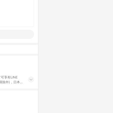
可享有LINE
採購除外)，日本代
物帳號，將無法
票券、訂閱方案、
mm儲值點數、點
單活動折扣 (含折
回饋資格之訂單將於
。 《7》LINE