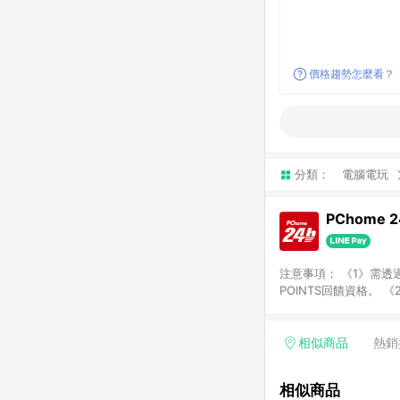
價格趨勢怎麼看？
分類：
電腦電玩
PChome 
注意事項： 《1》需透過
POINTS回饋資格。 
購、旅遊、票券等商品不
獲得點數回饋。 《4》
PChome儲值商品、
相似商品
熱銷
數/禮物卡 [2025/2
價券折扣)】、【P幣扣
相似商品
商家訂單頁面標示「LIN