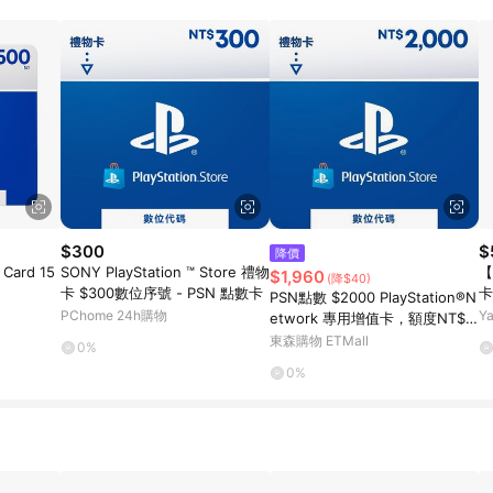
高回饋點數」機制 (特殊活動時開放「回饋無上限」)，以同一訂單中同一商品
INE購物所設定的回饋機制為準。 《8》LINE購物為購物資訊整合性平台，商
格、顏色、價位、贈品與PChome 24h購物銷售網頁不符，以銷售網頁標示
$300
$
降價
t Card 15
SONY PlayStation ™ Store 禮物
【
$1,960
(降$40)
卡 $300數位序號 - PSN 點數卡
卡
PSN點數 $2000 PlayStation®N
(
PChome 24h購物
Y
etwork 專用增值卡，額度NT$2
集
000
東森購物 ETMall
0%
0%