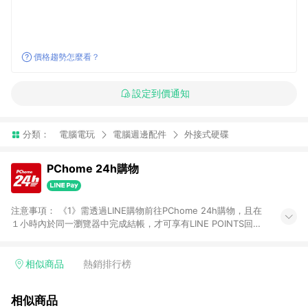
價格趨勢怎麼看？
設定到價通知
分類：
電腦電玩
電腦週邊配件
外接式硬碟
PChome 24h購物
注意事項： 《1》需透過LINE購物前往PChome 24h購物，且在
１小時內於同一瀏覽器中完成結帳，才可享有LINE POINTS回饋
資格。 《2》LINE購物點數回饋僅限「PChome 24h購物」商品
(特殊類型商品、企業採購除外)，日本代購、旅遊、票券等商品不
在點數回饋範圍內。 《3》如取消訂單、退貨、購物中登出
相似商品
熱銷排行榜
PChome 24h購物帳號，將無法獲得點數回饋。 《4》如購買以
下類別商品，將無法獲得點數回饋： - 0-1歲奶粉、手機門號商
相似商品
品、票券、訂閱方案、PChome儲值商品、企業專區/企業採購、