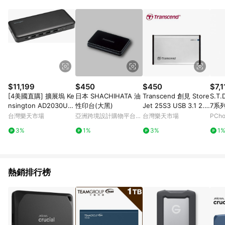
部分指定商品 - 下載軟體、奶粉/副食品、電腦軟體、InComm儲
值點數、點數/禮物卡 [2025/2/16起適用] - 票券全品項
[2026/6/2起適用] 《5》回饋點數的計算將會排除【訂單活動折
扣 (含折價券折扣)】、【P幣扣抵】、【現金積點扣抵】及【訂單
運費】等金額。 《6》符合LINE POINTS回饋資格之訂單將於商
家訂單頁面標示「LINE回饋」，若無此標示則 不符合回饋LINE
POINTS點數資格亦不得使用點數紅包 。 《7》LINE購物設有
「單一商品最高回饋點數」機制 (特殊活動時開放「回饋無上
限」)，以同一訂單中同一商品不論件數計算，並依訂單成立時間
$11,199
$450
$450
$7,1
當下LINE購物所設定的回饋機制為準。 《8》LINE購物為購物資
[4美國直購] 擴展塢 Ke
日本 SHACHIHATA 油
Transcend 創見 Store
S.T.
訊整合性平台，商品資料更新會有時間差，如顯示之商品規格、
nsington AD2030U3
性印台(大黑)
Jet 25S3 USB 3.1 2.5
7系
顏色、價位、贈品與PChome 24h購物銷售網頁不符，以銷售網
Triple Display USB-C
吋 硬碟外接盒
霧黑 
台灣樂天市場
亞洲跨境設計購物平台
台灣樂天市場
PCh
頁標示為準！
3.2 Gen 2 Docking St
Pinkoi
3%
1%
3%
1
ation 100W
熱銷排行榜