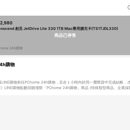
2,980
anscend 創見 JetDrive Lite 330 1TB Mac專用擴充卡(TS1TJDL330)
商品已停售
home 24h購物
24h購物
LINE購物前往PChome 24h購物，且在１小時內於同一瀏覽器中完成結帳，才
《2》LINE購物點數回饋僅限「PChome 24h購物」商品 (特殊類型商品、企業
在點數回饋範圍內。 《3》如取消訂單、退貨、購物中登出PChome 24h購
如購買以下類別商品，將無法獲得點數回饋： - 0-1歲奶粉、手機門號商品、
企業專區/企業採購、部分指定商品 - 下載軟體、奶粉/副食品、電腦軟體、InCo
/16起適用] - 票券全品項 [2026/6/2起適用] 《5》回饋點數的計算將會排除【訂
抵】、【現金積點扣抵】及【訂單運費】等金額。 《6》符合LINE POINTS
E回饋」，若無此標示則 不符合回饋LINE POINTS點數資格亦不得使用點數紅包 
高回饋點數」機制 (特殊活動時開放「回饋無上限」)，以同一訂單中同一商品