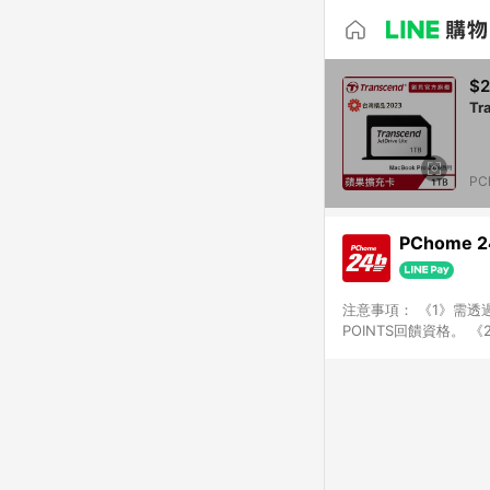
$2
Tr
PC
PChome 
注意事項： 《1》需透過
POINTS回饋資格。 
購、旅遊、票券等商品不
獲得點數回饋。 《4》
PChome儲值商品、
數/禮物卡 [2025/2
價券折扣)】、【P幣扣
商家訂單頁面標示「LIN
購物設有「單一商品最