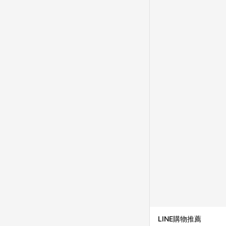
並依訂單成立時間當下L
時間差，如顯示之商品規
LINE購物推薦