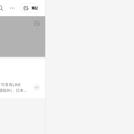
筆記
可享有LINE
採購除外)，日本代
物帳號，將無法
票券、訂閱方案、
mm儲值點數、點
單活動折扣 (含折
回饋資格之訂單將於
。 《7》LINE
不論件數計算，