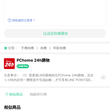
價格趨勢怎麼看？
設定到價通知
分類：
手機相機
相機
單眼相機
PChome 24h購物
注意事項： 《1》需透過LINE購物前往PChome 24h購物，且在
１小時內於同一瀏覽器中完成結帳，才可享有LINE POINTS回饋
資格。 《2》LINE購物點數回饋僅限「PChome 24h購物」商品
(特殊類型商品、企業採購除外)，日本代購、旅遊、票券等商品不
在點數回饋範圍內。 《3》如取消訂單、退貨、購物中登出
相似商品
熱銷排行榜
PChome 24h購物帳號，將無法獲得點數回饋。 《4》如購買以
下類別商品，將無法獲得點數回饋： - 0-1歲奶粉、手機門號商
相似商品
品、票券、訂閱方案、PChome儲值商品、企業專區/企業採購、