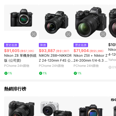
部分指定商品 - 下載軟體、奶粉/副食品、電腦軟體、InComm儲
值點數、點數/禮物卡 [2025/2/16起適用] - 票券全品項
[2026/6/2起適用] 《5》回饋點數的計算將會排除【訂單活動折
扣 (含折價券折扣)】、【P幣扣抵】、【現金積點扣抵】及【訂單
運費】等金額。 《6》符合LINE POINTS回饋資格之訂單將於商
家訂單頁面標示「LINE回饋」，若無此標示則 不符合回饋LINE
POINTS點數資格亦不得使用點數紅包 。 《7》LINE購物設有
「單一商品最高回饋點數」機制 (特殊活動時開放「回饋無上
限」)，以同一訂單中同一商品不論件數計算，並依訂單成立時間
$10
歷史低價
降價
歷史低價
當下LINE購物所設定的回饋機制為準。 《8》LINE購物為購物資
Niko
$91,605
$93,887
$71,904
(降$7,395)
(降$1,997)
(降$5,996)
訊整合性平台，商品資料更新會有時間差，如顯示之商品規格、
4-12
Nikon Z8 單機身拆鏡
NIKON Z6III+NIKKOR
Nikon Z5II + Nikkor Z
顏色、價位、贈品與PChome 24h購物銷售網頁不符，以銷售網
焦鏡
Yah
版 (公司貨)
Z 24-120mm F4S 公
24-200mm f/4-6.3 V
頁標示為準！
司貨
R 公司貨
PChome 24h購物
PChome 24h購物
PChome 24h購物
0
1%
1%
1%
熱銷排行榜