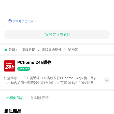
價格趨勢怎麼看？
設定到價通知
分類：
電腦電玩
電腦週邊配件
隨身碟
PChome 24h購物
注意事項： 《1》需透過LINE購物前往PChome 24h購物，且在
１小時內於同一瀏覽器中完成結帳，才可享有LINE POINTS回饋
資格。 《2》LINE購物點數回饋僅限「PChome 24h購物」商品
(特殊類型商品、企業採購除外)，日本代購、旅遊、票券等商品不
在點數回饋範圍內。 《3》如取消訂單、退貨、購物中登出
相似商品
熱銷排行榜
PChome 24h購物帳號，將無法獲得點數回饋。 《4》如購買以
下類別商品，將無法獲得點數回饋： - 0-1歲奶粉、手機門號商
相似商品
品、票券、訂閱方案、PChome儲值商品、企業專區/企業採購、