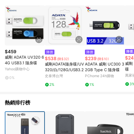
部分指定商品 - 下載軟體、奶粉/副食品、電腦軟體、InComm儲
值點數、點數/禮物卡 [2025/2/16起適用] - 票券全品項
[2026/6/2起適用] 《5》回饋點數的計算將會排除【訂單活動折
扣 (含折價券折扣)】、【P幣扣抵】、【現金積點扣抵】及【訂單
運費】等金額。 《6》符合LINE POINTS回饋資格之訂單將於商
家訂單頁面標示「LINE回饋」，若無此標示則 不符合回饋LINE
POINTS點數資格亦不得使用點數紅包 。 《7》LINE購物設有
「單一商品最高回饋點數」機制 (特殊活動時開放「回饋無上
限」)，以同一訂單中同一商品不論件數計算，並依訂單成立時間
$459
降價
降價
當下LINE購物所設定的回饋機制為準。 《8》LINE購物為購物資
威剛 ADATA UV320 6
$24
$538
$239
(降$32)
(降$10)
訊整合性平台，商品資料更新會有時間差，如顯示之商品規格、
4G USB3.1 隨身碟
威剛 
威剛ADATA隨身碟/UV
ADATA 威剛 UC300 3
顏色、價位、贈品與PChome 24h購物銷售網頁不符，以銷售網
Yahoo購物中心
碟
320/白/128G/USB3.2
2GB Type C 隨身碟
頁標示為準！
萬家
史泰博台灣
PChome 24h購物
0%
3
2%
1%
熱銷排行榜