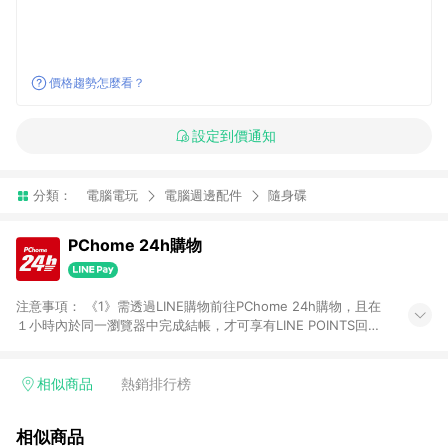
價格趨勢怎麼看？
設定到價通知
分類：
電腦電玩
電腦週邊配件
隨身碟
PChome 24h購物
注意事項： 《1》需透過LINE購物前往PChome 24h購物，且在
１小時內於同一瀏覽器中完成結帳，才可享有LINE POINTS回饋
資格。 《2》LINE購物點數回饋僅限「PChome 24h購物」商品
(特殊類型商品、企業採購除外)，日本代購、旅遊、票券等商品不
在點數回饋範圍內。 《3》如取消訂單、退貨、購物中登出
相似商品
熱銷排行榜
PChome 24h購物帳號，將無法獲得點數回饋。 《4》如購買以
下類別商品，將無法獲得點數回饋： - 0-1歲奶粉、手機門號商
相似商品
品、票券、訂閱方案、PChome儲值商品、企業專區/企業採購、