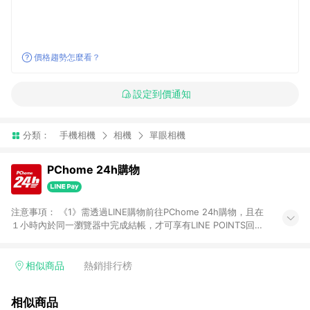
價格趨勢怎麼看？
設定到價通知
分類：
手機相機
相機
單眼相機
PChome 24h購物
注意事項： 《1》需透過LINE購物前往PChome 24h購物，且在
１小時內於同一瀏覽器中完成結帳，才可享有LINE POINTS回饋
資格。 《2》LINE購物點數回饋僅限「PChome 24h購物」商品
(特殊類型商品、企業採購除外)，日本代購、旅遊、票券等商品不
在點數回饋範圍內。 《3》如取消訂單、退貨、購物中登出
相似商品
熱銷排行榜
PChome 24h購物帳號，將無法獲得點數回饋。 《4》如購買以
下類別商品，將無法獲得點數回饋： - 0-1歲奶粉、手機門號商
相似商品
品、票券、訂閱方案、PChome儲值商品、企業專區/企業採購、