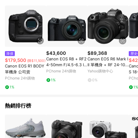
部分指定商品 - 下載軟體、奶粉/副食品、電腦軟體、InComm儲
值點數、點數/禮物卡 [2025/2/16起適用] - 票券全品項
[2026/6/2起適用] 《5》回饋點數的計算將會排除【訂單活動折
扣 (含折價券折扣)】、【P幣扣抵】、【現金積點扣抵】及【訂單
運費】等金額。 《6》符合LINE POINTS回饋資格之訂單將於商
家訂單頁面標示「LINE回饋」，若無此標示則 不符合回饋LINE
POINTS點數資格亦不得使用點數紅包 。 《7》LINE購物設有
「單一商品最高回饋點數」機制 (特殊活動時開放「回饋無上
限」)，以同一訂單中同一商品不論件數計算，並依訂單成立時間
$43,600
$89,368
降價
歷史
當下LINE購物所設定的回饋機制為準。 《8》LINE購物為購物資
Canon EOS R8 + RF2
Canon EOS R6 Mark I
$179,500
$42
(降$11,500)
訊整合性平台，商品資料更新會有時間差，如顯示之商品規格、
4-50mm F/4.5-6.3 IS
II 單機身 + RF 24-105
Canon EOS R1 BODY
Cano
顏色、價位、贈品與PChome 24h購物銷售網頁不符，以銷售網
STM 公司貨
mm F4-7.1 IS STM 鏡
PChome 24h購物
Yahoo購物中心
單機身 公司貨
S 18
頁標示為準！
頭 公司貨
PChome 24h購物
PCh
1%
0%
1%
1
熱銷排行榜