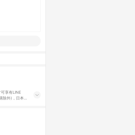
可享有LINE
採購除外)，日本代
物帳號，將無法
票券、訂閱方案、
mm儲值點數、點
單活動折扣 (含折
回饋資格之訂單將於
。 《7》LINE