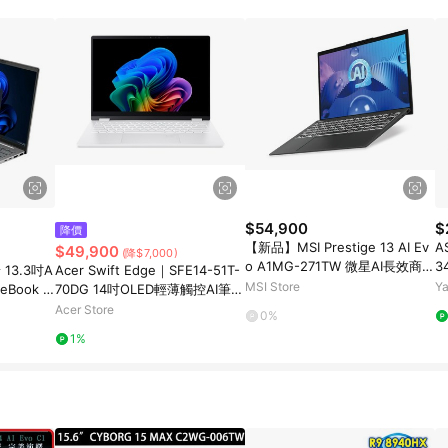
高回饋點數」機制 (特殊活動時開放「回饋無上限」)，以同一訂單中同一商品
INE購物所設定的回饋機制為準。 《8》LINE購物為購物資訊整合性平台，商
格、顏色、價位、贈品與PChome 24h購物銷售網頁不符，以銷售網頁標示
$54,900
$
降價
【新品】MSI Prestige 13 AI Ev
A
$49,900
(降$7,000)
o A1MG-271TW 微星AI長效商務
3
13.3吋A
Acer Swift Edge｜SFE14-51T-
筆電
銀
MSI Store
Y
eBook 6
70DG 14吋OLED輕薄觸控AI筆電
0HS/32G/
(Windows 11 Home/U7-258V/
Acer Store
0%
32G/1T)
1%