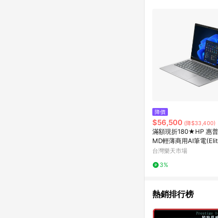
購物設有「單一商品最
並依訂單成立時間當下L
時間差，如顯示之商品規
降價
$56,500
(降$33,400)
滿額現折180★HP 惠普 
MD輕薄商用AI筆電(Elit
35 Aero G11/R7-884
台灣樂天市場
1TB/W11P)
3%
熱銷排行榜