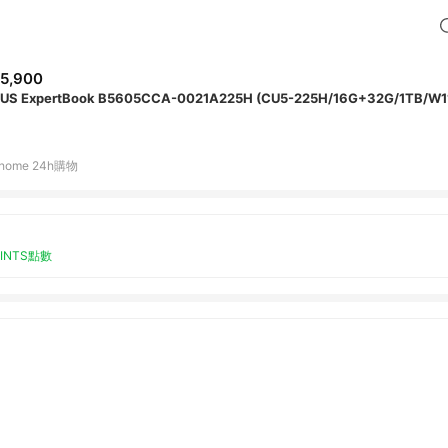
5,900
US ExpertBook B5605CCA-0021A225H (CU5-225H/16G+32G/1TB/W
home 24h購物
OINTS點數