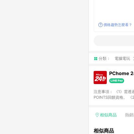
價格趨勢怎麼看？
分類：
電腦電玩
PChome 
注意事項： 《1》需透過
POINTS回饋資格。 
購、旅遊、票券等商品不
獲得點數回饋。 《4》
PChome儲值商品、
相似商品
熱銷
數/禮物卡 [2025/2
價券折扣)】、【P幣扣
相似商品
商家訂單頁面標示「LIN