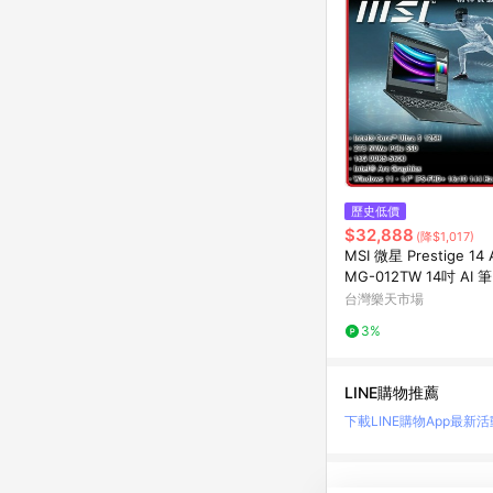
歷史低價
$32,888
(降$1,017)
MSI 微星 Prestige 14 A
MG-012TW 14吋 AI 筆電
Core Ultra 5 125H/16
台灣樂天市場
D/W11/FHD+/14
3%
LINE購物推薦
下載LINE購物App
最新活