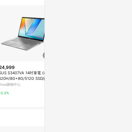
不論件數計算，
品資料更新會有
為準！
24,999
降價
限時加碼
SUS S3407VA 14吋筆電 (i5-1
$35,999
$1,040
(降$1,000)
420H/8G+8G/512G SSD/酷玩
【ASUS華碩】14吋AI OLED輕薄
HODA 磁吸
/Vivobook S14)
ahoo購物中心
強效筆電(Ultra 5 226V/16G/51
Surface 系列 
2G) S5406SA-0078C226V玫瑰
第7版 13.8吋
康是美網購eShop
蝦皮購物
0.3%
金
0%
1%