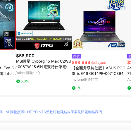
$56,900
降價
MSI微星 Cyborg 15 Max C2WG
$88,999
$
(降$7,400)
-006TW 15.6吋電競特仕筆電(C
I Evo C1
【全面升級特仕版】ASUS ROG
A
ore 7-240H/16G/512GB+1TB S
Yahoo購物中心
 Intel
Strix G16 G614PR-0074C8940
7
SD/RTX5070/Win11)
G/2T SS
HX-NBL 幻潮黑 16吋電競筆電
(
myfone網路門市
Ac
0.3%
(2.
8
1%
動
LINE購物護照
LINE POINTS點數紅包
賺點教學
常見問題
聯絡我們