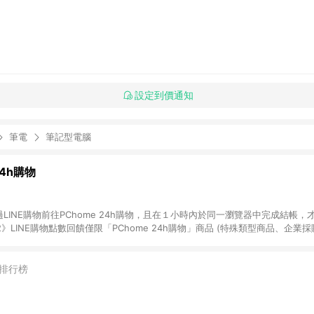
設定到價通知
筆電
筆記型電腦
24h購物
LINE購物前往PChome 24h購物，且在１小時內於同一瀏覽器中完成結帳，才
《2》LINE購物點數回饋僅限「PChome 24h購物」商品 (特殊類型商品、企業
在點數回饋範圍內。 《3》如取消訂單、退貨、購物中登出PChome 24h購
如購買以下類別商品，將無法獲得點數回饋： - 0-1歲奶粉、手機門號商品、
企業專區/企業採購、部分指定商品 - 下載軟體、奶粉/副食品、電腦軟體、InCo
排行榜
/16起適用] - 票券全品項 [2026/6/2起適用] 《5》回饋點數的計算將會排除【訂
抵】、【現金積點扣抵】及【訂單運費】等金額。 《6》符合LINE POINTS
E回饋」，若無此標示則 不符合回饋LINE POINTS點數資格亦不得使用點數紅包 