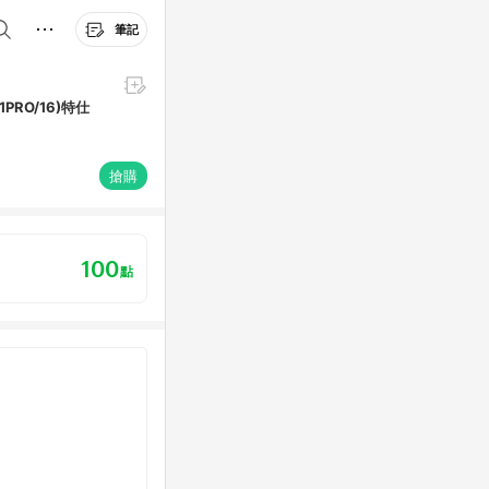
筆記
11PRO/16)特仕
搶購
100
點