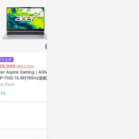
歷史低價
降價
降價
29,900
$43,799
$55,230
(降$3,000)
(降$600)
(降
cer Aspire Gaming｜AGM15-
ASUS Vivobook 16 X1607QA-0
【特仕升級】HP
1P-710D 15.6吋165Hz遊戲筆電
061B126100 午夜藍 16吋AI筆電
G1i 14 (Ultr
Windows 11 Home/U7-255H/
(WUXGA IPS/Snapdragon X X1
TB SSD/W11P
er Store
myfone網路門市
東森購物 ETMa
+8G/512G)
26 100/16G D
1%
1%
0.5%