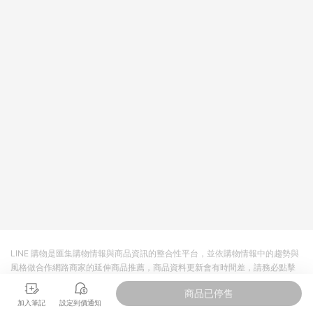
值點數、點數/禮物卡 [2025/2/16起適用] - 票券全品項
[2026/6/2起適用] 《5》回饋點數的計算將會排除【訂單活動折
扣 (含折價券折扣)】、【P幣扣抵】、【現金積點扣抵】及【訂單
運費】等金額。 《6》符合LINE POINTS回饋資格之訂單將於商
家訂單頁面標示「LINE回饋」，若無此標示則 不符合回饋LINE
POINTS點數資格亦不得使用點數紅包 。 《7》LINE購物設有
「單一商品最高回饋點數」機制 (特殊活動時開放「回饋無上
限」)，以同一訂單中同一商品不論件數計算，並依訂單成立時間
當下LINE購物所設定的回饋機制為準。 《8》LINE購物為購物資
訊整合性平台，商品資料更新會有時間差，如顯示之商品規格、
顏色、價位、贈品與PChome 24h購物銷售網頁不符，以銷售網
頁標示為準！
LINE 購物是匯集購物情報與商品資訊的整合性平台，並依購物情報中的趨勢與
風格做合作網路商家的延伸商品推薦，商品資料更新會有時間差，請務必點擊
商品至各合作網路商家，確認現售價與購物條件，一切資訊以合作廠商網頁為
商品已停售
準。
加入筆記
設定到價通知