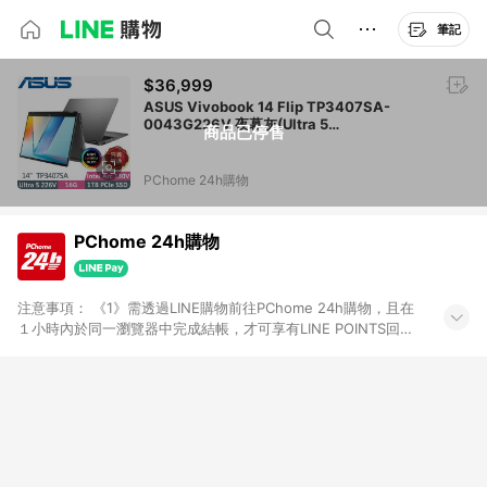
筆記
$36,999
ASUS Vivobook 14 Flip TP3407SA-
0043G226V 夜幕灰(Ultra 5
商品已停售
226V/16G/1TB/14吋OLED/W11)AI翻轉觸控
筆電
PChome 24h購物
PChome 24h購物
注意事項： 《1》需透過LINE購物前往PChome 24h購物，且在
１小時內於同一瀏覽器中完成結帳，才可享有LINE POINTS回饋
資格。 《2》LINE購物點數回饋僅限「PChome 24h購物」商品
(特殊類型商品、企業採購除外)，日本代購、旅遊、票券等商品不
在點數回饋範圍內。 《3》如取消訂單、退貨、購物中登出
PChome 24h購物帳號，將無法獲得點數回饋。 《4》如購買以
下類別商品，將無法獲得點數回饋： - 0-1歲奶粉、手機門號商
品、票券、訂閱方案、PChome儲值商品、企業專區/企業採購、
部分指定商品 - 下載軟體、奶粉/副食品、電腦軟體、InComm儲