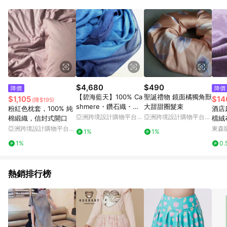
部分指定商品 - 下載軟體、奶粉/副食品、電腦軟體、InComm儲
值點數、點數/禮物卡 [2025/2/16起適用] - 票券全品項
[2026/6/2起適用] 《5》回饋點數的計算將會排除【訂單活動折
扣 (含折價券折扣)】、【P幣扣抵】、【現金積點扣抵】及【訂單
運費】等金額。 《6》符合LINE POINTS回饋資格之訂單將於商
家訂單頁面標示「LINE回饋」，若無此標示則 不符合回饋LINE
POINTS點數資格亦不得使用點數紅包 。 《7》LINE購物設有
「單一商品最高回饋點數」機制 (特殊活動時開放「回饋無上
限」)，以同一訂單中同一商品不論件數計算，並依訂單成立時間
$4,680
$490
降價
降價
當下LINE購物所設定的回饋機制為準。 《8》LINE購物為購物資
【碧海藍天】100% Ca
聖誕禮物 鏡面橘獨角獸
$1,105
$14
(降$195)
訊整合性平台，商品資料更新會有時間差，如顯示之商品規格、
shmere・鑽石織・手
大甜甜圈髮束
粉紅色枕套，100% 純
酒店
顏色、價位、贈品與PChome 24h購物銷售網頁不符，以銷售網
染漸層・精品級羊絨披
亞洲跨境設計購物平台
亞洲跨境設計購物平台
棉緞織，信封式開口
檔絨
頁標示為準！
肩
Pinkoi
Pinkoi
館床
亞洲跨境設計購物平台
東森購
1%
1%
Pinkoi
1%
0.
熱銷排行榜