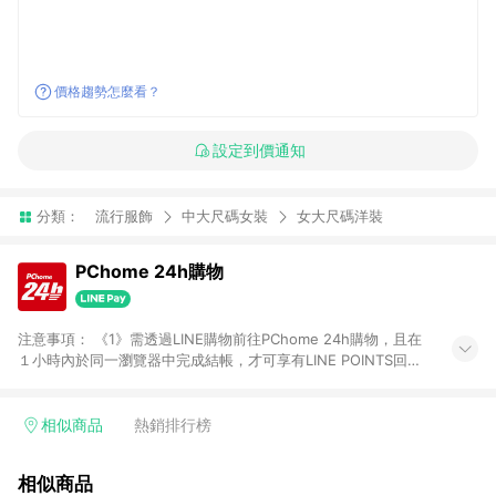
價格趨勢怎麼看？
設定到價通知
分類：
流行服飾
中大尺碼女裝
女大尺碼洋裝
PChome 24h購物
注意事項： 《1》需透過LINE購物前往PChome 24h購物，且在
１小時內於同一瀏覽器中完成結帳，才可享有LINE POINTS回饋
資格。 《2》LINE購物點數回饋僅限「PChome 24h購物」商品
(特殊類型商品、企業採購除外)，日本代購、旅遊、票券等商品不
在點數回饋範圍內。 《3》如取消訂單、退貨、購物中登出
相似商品
熱銷排行榜
PChome 24h購物帳號，將無法獲得點數回饋。 《4》如購買以
下類別商品，將無法獲得點數回饋： - 0-1歲奶粉、手機門號商
相似商品
品、票券、訂閱方案、PChome儲值商品、企業專區/企業採購、