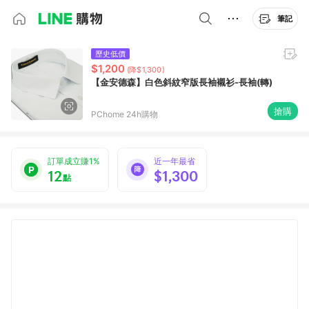
筆記
歷史低價
$1,200
(降$1,300)
【金安德森】白色斜紋窄版長袖襯衫-長袖(轉)
搶購
PChome 24h購物
訂單成立賺1%
近一年最省
12
$1,300
點