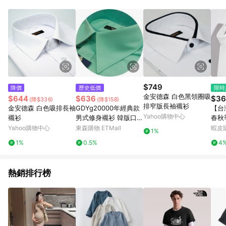
部分指定商品 - 下載軟體、奶粉/副食品、電腦軟體、InComm儲
值點數、點數/禮物卡 [2025/2/16起適用] - 票券全品項
[2026/6/2起適用] 《5》回饋點數的計算將會排除【訂單活動折
扣 (含折價券折扣)】、【P幣扣抵】、【現金積點扣抵】及【訂單
運費】等金額。 《6》符合LINE POINTS回饋資格之訂單將於商
家訂單頁面標示「LINE回饋」，若無此標示則 不符合回饋LINE
POINTS點數資格亦不得使用點數紅包 。 《7》LINE購物設有
「單一商品最高回饋點數」機制 (特殊活動時開放「回饋無上
限」)，以同一訂單中同一商品不論件數計算，並依訂單成立時間
$749
降價
歷史低價
限時
當下LINE購物所設定的回饋機制為準。 《8》LINE購物為購物資
金安德森 白色黑領圈吸
$644
$636
$36
(降$336)
(降$158)
訊整合性平台，商品資料更新會有時間差，如顯示之商品規格、
排窄版長袖襯衫
金安德森 白色吸排長袖
GDYg20000年經典款
【台
顏色、價位、贈品與PChome 24h購物銷售網頁不符，以銷售網
Yahoo購物中心
襯衫
男式修身襯衫 韓版口袋
春秋
頁標示為準！
藍色斜紋 長袖襯衣
動打
Yahoo購物中心
東森購物 ETMall
蝦皮
1%
衣新
1%
0.5%
4
衣
熱銷排行榜