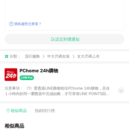
價格趨勢怎麼看？
設定到價通知
分類：
流行服飾
中大尺碼女裝
女大尺碼上衣
PChome 24h購物
注意事項： 《1》需透過LINE購物前往PChome 24h購物，且在
１小時內於同一瀏覽器中完成結帳，才可享有LINE POINTS回饋
資格。 《2》LINE購物點數回饋僅限「PChome 24h購物」商品
(特殊類型商品、企業採購除外)，日本代購、旅遊、票券等商品不
在點數回饋範圍內。 《3》如取消訂單、退貨、購物中登出
相似商品
熱銷排行榜
PChome 24h購物帳號，將無法獲得點數回饋。 《4》如購買以
下類別商品，將無法獲得點數回饋： - 0-1歲奶粉、手機門號商
相似商品
品、票券、訂閱方案、PChome儲值商品、企業專區/企業採購、