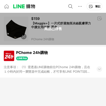
筆記
$159
【Maggie+】一片式舒適無痕冰絲親膚彈力
中腰女用內褲-黑色
商品已停售
PChome 24h購物
PChome 24h購物
注意事項： 《1》需透過LINE購物前往PChome 24h購物，且在
１小時內於同一瀏覽器中完成結帳，才可享有LINE POINTS回饋
資格。 《2》LINE購物點數回饋僅限「PChome 24h購物」商品
(特殊類型商品、企業採購除外)，日本代購、旅遊、票券等商品不
在點數回饋範圍內。 《3》如取消訂單、退貨、購物中登出
PChome 24h購物帳號，將無法獲得點數回饋。 《4》如購買以
下類別商品，將無法獲得點數回饋： - 0-1歲奶粉、手機門號商
品、票券、訂閱方案、PChome儲值商品、企業專區/企業採購、
部分指定商品 - 下載軟體、奶粉/副食品、電腦軟體、InComm儲