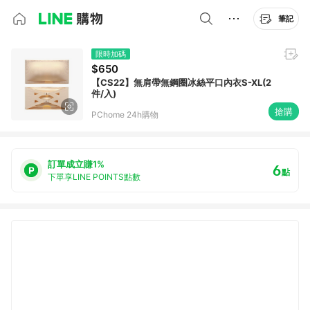
筆記
限時加碼
$650
【CS22】無肩帶無鋼圈冰絲平口內衣S-XL(2
件/入)
搶購
PChome 24h購物
訂單成立賺1%
6
點
下單享LINE POINTS點數