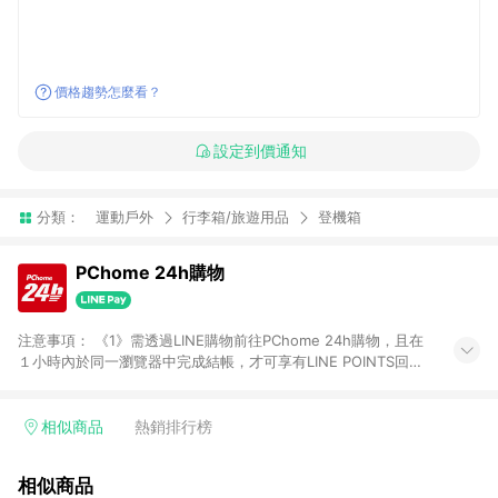
價格趨勢怎麼看？
設定到價通知
分類：
運動戶外
行李箱/旅遊用品
登機箱
PChome 24h購物
注意事項： 《1》需透過LINE購物前往PChome 24h購物，且在
１小時內於同一瀏覽器中完成結帳，才可享有LINE POINTS回饋
資格。 《2》LINE購物點數回饋僅限「PChome 24h購物」商品
(特殊類型商品、企業採購除外)，日本代購、旅遊、票券等商品不
在點數回饋範圍內。 《3》如取消訂單、退貨、購物中登出
相似商品
熱銷排行榜
PChome 24h購物帳號，將無法獲得點數回饋。 《4》如購買以
下類別商品，將無法獲得點數回饋： - 0-1歲奶粉、手機門號商
相似商品
品、票券、訂閱方案、PChome儲值商品、企業專區/企業採購、