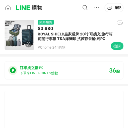
筆記
限時加碼
$3,680
ROYAL SHIELD皇家盾牌 20吋 可擴充 旅行箱
前開行李箱 TSA海關鎖 抗菌靜音輪 純PC
搶購
PChome 24h購物
訂單成立賺1%
36
點
下單享LINE POINTS點數