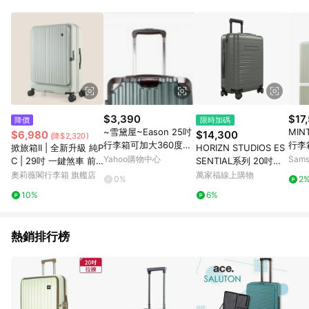
部分指定商品 - 下載軟體、奶粉/副食品、電腦軟體、InComm儲
值點數、點數/禮物卡 [2025/2/16起適用] - 票券全品項
[2026/6/2起適用] 《5》回饋點數的計算將會排除【訂單活動折
扣 (含折價券折扣)】、【P幣扣抵】、【現金積點扣抵】及【訂單
運費】等金額。 《6》符合LINE POINTS回饋資格之訂單將於商
家訂單頁面標示「LINE回饋」，若無此標示則 不符合回饋LINE
POINTS點數資格亦不得使用點數紅包 。 《7》LINE購物設有
「單一商品最高回饋點數」機制 (特殊活動時開放「回饋無上
限」)，以同一訂單中同一商品不論件數計算，並依訂單成立時間
$3,390
$17
降價
限時加碼
當下LINE購物所設定的回饋機制為準。 《8》LINE購物為購物資
~雪黛屋~Eason 25吋
MIN
$6,980
$14,300
(降$2,320)
訊整合性平台，商品資料更新會有時間差，如顯示之商品規格、
行李箱可加大360度旋
行李
掀旅箱II | 全新升級 純P
HORIZN STUDIOS ES
顏色、價位、贈品與PChome 24h購物銷售網頁不符，以銷售網
轉避震飛機輪防撞護角
Yahoo購物中心
Sam
C | 29吋 一鍵煞車 前
SENTIAL系列 20吋登
頁標示為準！
外掛鉤固定海關密碼鎖
開式行李箱【旅行箱/
機箱H5 (龍舌蘭綠)
奧莉薇閣行李箱 旗艦店
萬家福線上購物
0%
2
U009
大行李箱/硬殼行李
10%
6%
箱】
熱銷排行榜