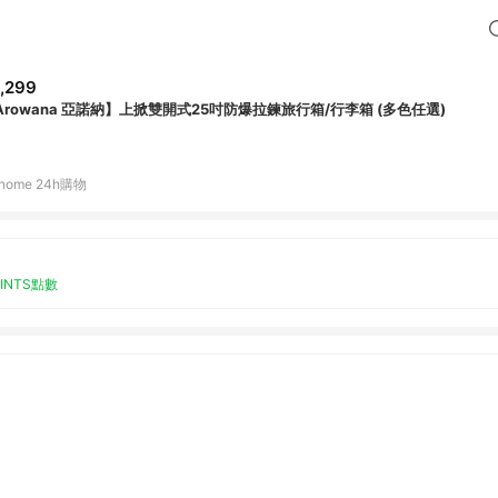
,299
Arowana 亞諾納】上掀雙開式25吋防爆拉鍊旅行箱/行李箱 (多色任選)
home 24h購物
OINTS點數