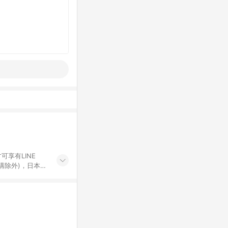
可享有LINE
採購除外)，日本代
物帳號，將無法
票券、訂閱方案、
mm儲值點數、點
單活動折扣 (含折
回饋資格之訂單將於
。 《7》LINE