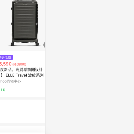
$10,490
歷史低價
降價
【Acer】巴塞隆納19吋前開式機
5,590
$4,520
(降$800)
(降$1
長箱 -夢幻粉
度新品。高質感前開設計【EL
鋁框行李箱女
Marais 瑪黑家居
E】 ELLE Travel 波紋系列 26
萬向輪旅行箱
前開式擴充行李箱 防盜防爆拉
李箱
ahoo購物中心
東森購物 ETMa
0.5%
旅行箱 (3色可選) EL3128026
1%
0.5%