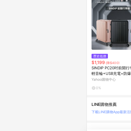
歷史低價
$1,199
(降$400)
SINDIP PC20吋前開
輕音輪+USB充電+防
關鎖+可加大 20/24/
Yahoo購物中心
0%
LINE購物推薦
下載LINE購物App
最新活