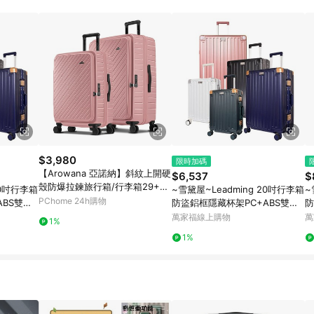
高回饋點數」機制 (特殊活動時開放「回饋無上限」)，以同一訂單中同一商品
INE購物所設定的回饋機制為準。 《8》LINE購物為購物資訊整合性平台，商
格、顏色、價位、贈品與PChome 24h購物銷售網頁不符，以銷售網頁標示
$3,980
限時加碼
【Arowana 亞諾納】斜紋上開硬
$6,537
$
殼防爆拉鍊旅行箱/行李箱29+25
20吋行李箱
~雪黛屋~Leadming 20吋行李箱
~
吋組 (多色任選)
PChome 24h購物
ABS雙海
防盜鋁框隱藏杯架PC+ABS雙海
防
S2511
關鎖360度避震輪鋁防撞S2511
關
萬家福線上購物
萬
1%
1%