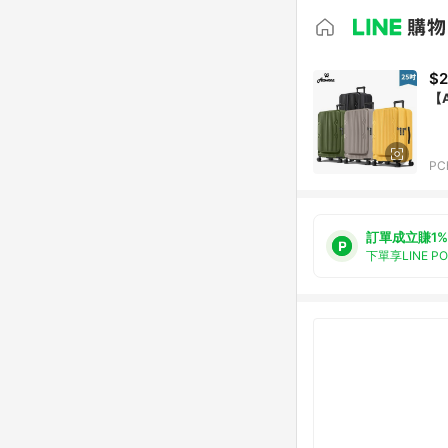
$2
【
PC
訂單成立賺1%
下單享LINE P