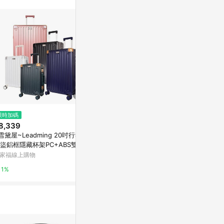
不論件數計算，
品資料更新會有
為準！
$2,550
限時加碼
歷史低價
American Explorer 美國探險家
8,339
$6,290
(降$
行李箱 25吋+29吋 旅行箱 (CP
雪黛屋~Leadming 20吋行李箱
【ELLE】 ELL
2)
PChome 24h購物
盜鋁框隱藏杯架PC+ABS雙海
列-29吋高
鎖360度避震輪鋁防撞S2511
箱 防盜防爆拉
家福線上購物
Yahoo購物中
1%
EL3128029-
1%
1%