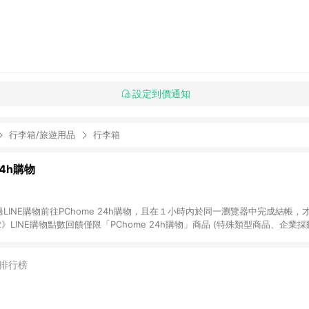
設定到價通知
行李箱/旅遊用品
行李箱
24h購物
LINE購物前往PChome 24h購物，且在１小時內於同一瀏覽器中完成結帳，才
《2》LINE購物點數回饋僅限「PChome 24h購物」商品 (特殊類型商品、企業
在點數回饋範圍內。 《3》如取消訂單、退貨、購物中登出PChome 24h購
如購買以下類別商品，將無法獲得點數回饋： - 0-1歲奶粉、手機門號商品、
企業專區/企業採購、部分指定商品 - 下載軟體、奶粉/副食品、電腦軟體、InCo
排行榜
/16起適用] - 票券全品項 [2026/6/2起適用] 《5》回饋點數的計算將會排除【訂
抵】、【現金積點扣抵】及【訂單運費】等金額。 《6》符合LINE POINTS
E回饋」，若無此標示則 不符合回饋LINE POINTS點數資格亦不得使用點數紅包 