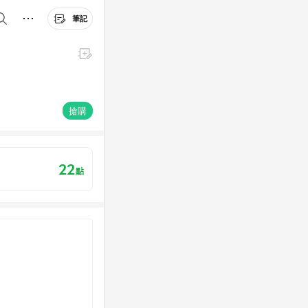
筆記
搶購
22
點