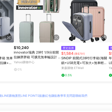
$10,240
歷史低價
innovator瑞典 29吋 1/9分前開
$1,584
$
(降$791)
拉鍊胖胖箱 可擴充煞車輪設計 P
行李箱 煞車
SINDIP 前開式28吋行李箱(海關
年
C 日本靜音輪 行李箱/旅行箱-多
Yahoo購物中心
爆拉鍊+海
鎖+USB充電+可加大+煞車輕音
L
色 INV750
28吋行李箱
輪+雙層防爆拉鍊)
吋
東森購物 ETMall
Y
0%
鍊
0.5%
動
LINE購物護照
LINE POINTS點數紅包
賺點教學
常見問題
聯絡我們