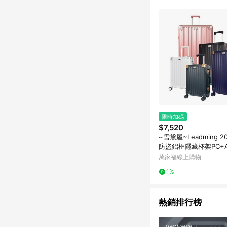
購物設有「單一商品最
並依訂單成立時間當下L
時間差，如顯示之商品規
限時加碼
$7,520
~雪黛屋~Leadming 
防盜鋁框隱藏杯架PC+
關鎖360度避震輪鋁防撞
萬家福線上購物
1%
熱銷排行榜