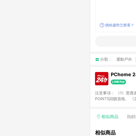
價格趨勢怎麼看？
分類：
運動戶外
PChome 
注意事項： 《1》需透過
POINTS回饋資格。 
購、旅遊、票券等商品不
獲得點數回饋。 《4》
PChome儲值商品、
相似商品
熱銷
數/禮物卡 [2025/2
價券折扣)】、【P幣扣
相似商品
商家訂單頁面標示「LIN