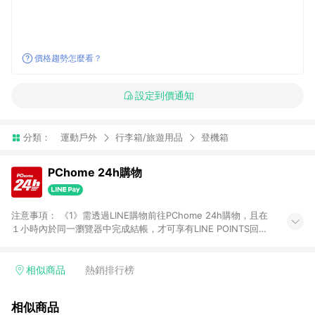
價格趨勢怎麼看？
設定到價通知
分類：
運動戶外
行李箱/旅遊用品
登機箱
PChome 24h購物
注意事項： 《1》需透過LINE購物前往PChome 24h購物，且在
１小時內於同一瀏覽器中完成結帳，才可享有LINE POINTS回饋
資格。 《2》LINE購物點數回饋僅限「PChome 24h購物」商品
(特殊類型商品、企業採購除外)，日本代購、旅遊、票券等商品不
在點數回饋範圍內。 《3》如取消訂單、退貨、購物中登出
相似商品
熱銷排行榜
PChome 24h購物帳號，將無法獲得點數回饋。 《4》如購買以
下類別商品，將無法獲得點數回饋： - 0-1歲奶粉、手機門號商
相似商品
品、票券、訂閱方案、PChome儲值商品、企業專區/企業採購、