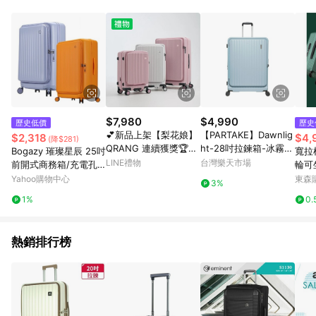
部分指定商品 - 下載軟體、奶粉/副食品、電腦軟體、InComm儲
值點數、點數/禮物卡 [2025/2/16起適用] - 票券全品項
[2026/6/2起適用] 《5》回饋點數的計算將會排除【訂單活動折
扣 (含折價券折扣)】、【P幣扣抵】、【現金積點扣抵】及【訂單
運費】等金額。 《6》符合LINE POINTS回饋資格之訂單將於商
家訂單頁面標示「LINE回饋」，若無此標示則 不符合回饋LINE
POINTS點數資格亦不得使用點數紅包 。 《7》LINE購物設有
「單一商品最高回饋點數」機制 (特殊活動時開放「回饋無上
限」)，以同一訂單中同一商品不論件數計算，並依訂單成立時間
$7,980
$4,990
歷史低價
歷史
當下LINE購物所設定的回饋機制為準。 《8》LINE購物為購物資
💕新品上架【梨花娘】
【PARTAKE】Dawnlig
$2,318
$4,
(降$281)
訊整合性平台，商品資料更新會有時間差，如顯示之商品規格、
QRANG 連續獲獎🏆韓
ht-28吋拉鍊箱-冰霧藍
Bogazy 璀璨星辰 25吋
寬拉
顏色、價位、贈品與PChome 24h購物銷售網頁不符，以銷售網
國頂級多功能貼心前置
/個 PT2056B28IB【A
LINE禮物
台灣樂天市場
前開式商務箱/充電孔/
輪可
頁標示為準！
口袋翻蓋式行李箱(5
PP滿額下單10%點數
防爆拉鍊/可加大/海關
行箱
Yahoo購物中心
東森購
3%
色) 商務洽公 長途旅行
(單一帳號最高1500
鎖行李箱(多色任選)
1%
0.
✈️
點)】8/31止
熱銷排行榜