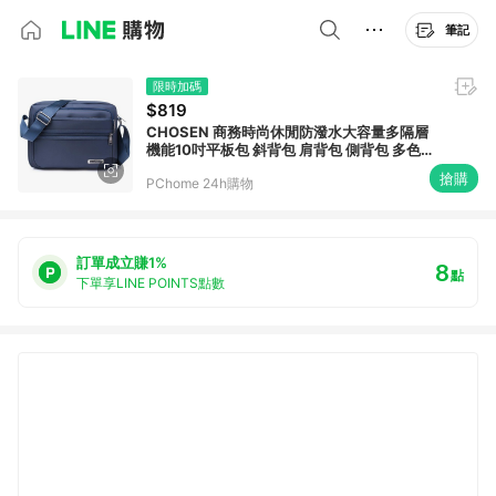
筆記
限時加碼
$819
CHOSEN 商務時尚休閒防潑水大容量多隔層
機能10吋平板包 斜背包 肩背包 側背包 多色可
選 30280
搶購
PChome 24h購物
訂單成立賺1%
8
點
下單享LINE POINTS點數