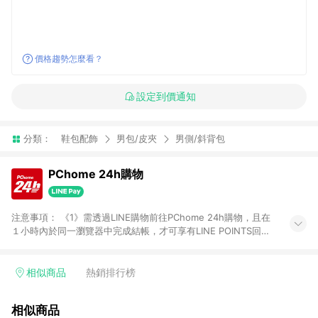
價格趨勢怎麼看？
設定到價通知
分類：
鞋包配飾
男包/皮夾
男側/斜背包
PChome 24h購物
注意事項： 《1》需透過LINE購物前往PChome 24h購物，且在
１小時內於同一瀏覽器中完成結帳，才可享有LINE POINTS回饋
資格。 《2》LINE購物點數回饋僅限「PChome 24h購物」商品
(特殊類型商品、企業採購除外)，日本代購、旅遊、票券等商品不
在點數回饋範圍內。 《3》如取消訂單、退貨、購物中登出
相似商品
熱銷排行榜
PChome 24h購物帳號，將無法獲得點數回饋。 《4》如購買以
下類別商品，將無法獲得點數回饋： - 0-1歲奶粉、手機門號商
相似商品
品、票券、訂閱方案、PChome儲值商品、企業專區/企業採購、