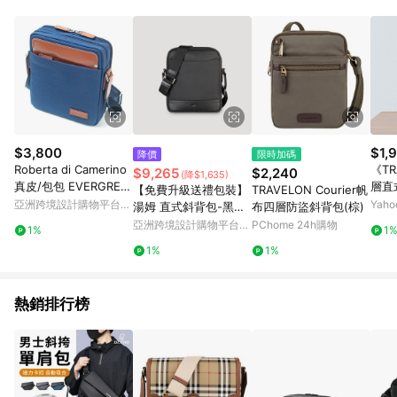
部分指定商品 - 下載軟體、奶粉/副食品、電腦軟體、InComm儲
值點數、點數/禮物卡 [2025/2/16起適用] - 票券全品項
[2026/6/2起適用] 《5》回饋點數的計算將會排除【訂單活動折
扣 (含折價券折扣)】、【P幣扣抵】、【現金積點扣抵】及【訂單
運費】等金額。 《6》符合LINE POINTS回饋資格之訂單將於商
家訂單頁面標示「LINE回饋」，若無此標示則 不符合回饋LINE
POINTS點數資格亦不得使用點數紅包 。 《7》LINE購物設有
「單一商品最高回饋點數」機制 (特殊活動時開放「回饋無上
限」)，以同一訂單中同一商品不論件數計算，並依訂單成立時間
$3,800
$1,
降價
限時加碼
當下LINE購物所設定的回饋機制為準。 《8》LINE購物為購物資
Roberta di Camerino
《TR
$9,265
$2,240
(降$1,635)
訊整合性平台，商品資料更新會有時間差，如顯示之商品規格、
真皮/包包 EVERGREE
層直
【免費升級送禮包裝】
TRAVELON Courier帆
顏色、價位、贈品與PChome 24h購物銷售網頁不符，以銷售網
N 直立 側背包
- 
亞洲跨境設計購物平台
Yah
湯姆 直式斜背包-黑色/
布四層防盜斜背包(棕)
頁標示為準！
包 
Pinkoi
BF542-17-BK
亞洲跨境設計購物平台
PChome 24h購物
1%
1
Pinkoi
1%
1%
熱銷排行榜