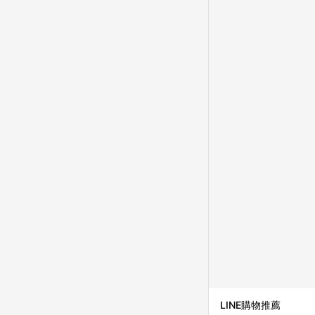
並依訂單成立時間當下L
時間差，如顯示之商品規
LINE購物推薦