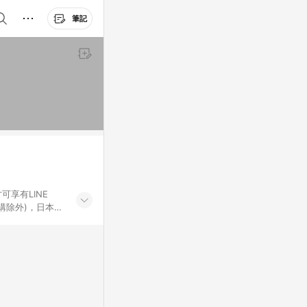
筆記
可享有LINE
採購除外)，日本代
物帳號，將無法
票券、訂閱方案、
mm儲值點數、點
單活動折扣 (含折
回饋資格之訂單將於
。 《7》LINE
不論件數計算，