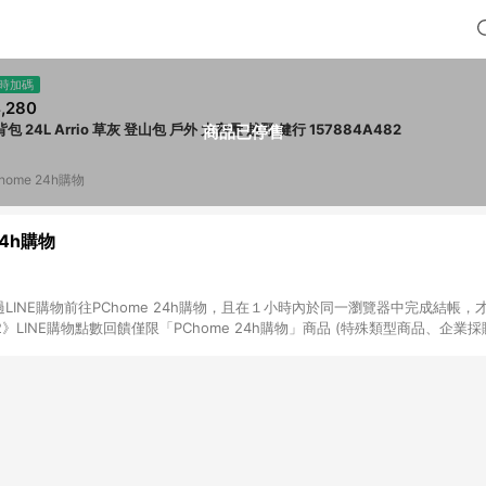
時加碼
,280
包 24L Arrio 草灰 登山包 戶外 大容量 越野 健行 157884A482
商品已停售
home 24h購物
24h購物
LINE購物前往PChome 24h購物，且在１小時內於同一瀏覽器中完成結帳，才
《2》LINE購物點數回饋僅限「PChome 24h購物」商品 (特殊類型商品、企業
在點數回饋範圍內。 《3》如取消訂單、退貨、購物中登出PChome 24h購
如購買以下類別商品，將無法獲得點數回饋： - 0-1歲奶粉、手機門號商品、
企業專區/企業採購、部分指定商品 - 下載軟體、奶粉/副食品、電腦軟體、InCo
/16起適用] - 票券全品項 [2026/6/2起適用] 《5》回饋點數的計算將會排除【訂
抵】、【現金積點扣抵】及【訂單運費】等金額。 《6》符合LINE POINTS
E回饋」，若無此標示則 不符合回饋LINE POINTS點數資格亦不得使用點數紅包 
高回饋點數」機制 (特殊活動時開放「回饋無上限」)，以同一訂單中同一商品