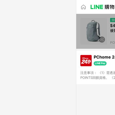
限
$4
後背
PC
PChome 
注意事項： 《1》需透過
POINTS回饋資格。 
購、旅遊、票券等商品不
獲得點數回饋。 《4》
PChome儲值商品、
數/禮物卡 [2025/2
價券折扣)】、【P幣扣
商家訂單頁面標示「LIN
購物設有「單一商品最