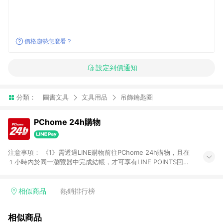
價格趨勢怎麼看？
設定到價通知
分類：
圖書文具
文具用品
吊飾鑰匙圈
PChome 24h購物
注意事項： 《1》需透過LINE購物前往PChome 24h購物，且在
１小時內於同一瀏覽器中完成結帳，才可享有LINE POINTS回饋
資格。 《2》LINE購物點數回饋僅限「PChome 24h購物」商品
(特殊類型商品、企業採購除外)，日本代購、旅遊、票券等商品不
在點數回饋範圍內。 《3》如取消訂單、退貨、購物中登出
相似商品
熱銷排行榜
PChome 24h購物帳號，將無法獲得點數回饋。 《4》如購買以
下類別商品，將無法獲得點數回饋： - 0-1歲奶粉、手機門號商
相似商品
品、票券、訂閱方案、PChome儲值商品、企業專區/企業採購、