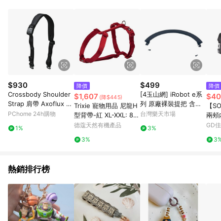
部分指定商品 - 下載軟體、奶粉/副食品、電腦軟體、InComm儲
值點數、點數/禮物卡 [2025/2/16起適用] - 票券全品項
[2026/6/2起適用] 《5》回饋點數的計算將會排除【訂單活動折
扣 (含折價券折扣)】、【P幣扣抵】、【現金積點扣抵】及【訂單
運費】等金額。 《6》符合LINE POINTS回饋資格之訂單將於商
家訂單頁面標示「LINE回饋」，若無此標示則 不符合回饋LINE
POINTS點數資格亦不得使用點數紅包 。 《7》LINE購物設有
「單一商品最高回饋點數」機制 (特殊活動時開放「回饋無上
限」)，以同一訂單中同一商品不論件數計算，並依訂單成立時間
$930
$499
降價
降價
當下LINE購物所設定的回饋機制為準。 《8》LINE購物為購物資
Crossbody Shoulder
[4玉山網] iRobot e系
$1,607
$40
(降$445)
訊整合性平台，商品資料更新會有時間差，如顯示之商品規格、
Strap 肩帶 Axoflux 21
列 原廠裸裝提把 含螺
Trixie 寵物用品 尼龍H
【S
顏色、價位、贈品與PChome 24h購物銷售網頁不符，以銷售網
0D
絲 e5 e6 Carrying Ha
PChome 24h購物
台灣樂天市場
型背帶-紅 XL-XXL: 85
兩頰
頁標示為準！
ndle w/ Screws_u35
-130 cm/38 mm (TX1
德蔻天然有機產品
GD
1%
3%
999603)
3%
3
熱銷排行榜