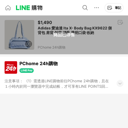
筆記
$1,490
Adidas 愛迪達 Ita X- Body Bag KX9622 側
背包 肩背 斜背 淺藍 透明口袋 收納
商品已停售
PChome 24h購物
PChome 24h購物
注意事項： 《1》需透過LINE購物前往PChome 24h購物，且在
１小時內於同一瀏覽器中完成結帳，才可享有LINE POINTS回饋
資格。 《2》LINE購物點數回饋僅限「PChome 24h購物」商品
(特殊類型商品、企業採購除外)，日本代購、旅遊、票券等商品不
在點數回饋範圍內。 《3》如取消訂單、退貨、購物中登出
PChome 24h購物帳號，將無法獲得點數回饋。 《4》如購買以
下類別商品，將無法獲得點數回饋： - 0-1歲奶粉、手機門號商
品、票券、訂閱方案、PChome儲值商品、企業專區/企業採購、
部分指定商品 - 下載軟體、奶粉/副食品、電腦軟體、InComm儲