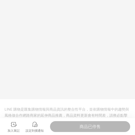
值點數、點數/禮物卡 [2025/2/16起適用] - 票券全品項
[2026/6/2起適用] 《5》回饋點數的計算將會排除【訂單活動折
扣 (含折價券折扣)】、【P幣扣抵】、【現金積點扣抵】及【訂單
運費】等金額。 《6》符合LINE POINTS回饋資格之訂單將於商
家訂單頁面標示「LINE回饋」，若無此標示則 不符合回饋LINE
POINTS點數資格亦不得使用點數紅包 。 《7》LINE購物設有
「單一商品最高回饋點數」機制 (特殊活動時開放「回饋無上
限」)，以同一訂單中同一商品不論件數計算，並依訂單成立時間
當下LINE購物所設定的回饋機制為準。 《8》LINE購物為購物資
訊整合性平台，商品資料更新會有時間差，如顯示之商品規格、
顏色、價位、贈品與PChome 24h購物銷售網頁不符，以銷售網
頁標示為準！
LINE 購物是匯集購物情報與商品資訊的整合性平台，並依購物情報中的趨勢與
風格做合作網路商家的延伸商品推薦，商品資料更新會有時間差，請務必點擊
商品至各合作網路商家，確認現售價與購物條件，一切資訊以合作廠商網頁為
商品已停售
準。
加入筆記
設定到價通知