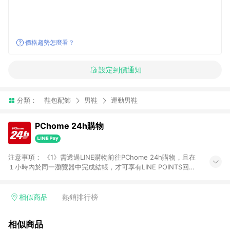
價格趨勢怎麼看？
設定到價通知
分類：
鞋包配飾
男鞋
運動男鞋
PChome 24h購物
注意事項： 《1》需透過LINE購物前往PChome 24h購物，且在
１小時內於同一瀏覽器中完成結帳，才可享有LINE POINTS回饋
資格。 《2》LINE購物點數回饋僅限「PChome 24h購物」商品
(特殊類型商品、企業採購除外)，日本代購、旅遊、票券等商品不
在點數回饋範圍內。 《3》如取消訂單、退貨、購物中登出
相似商品
熱銷排行榜
PChome 24h購物帳號，將無法獲得點數回饋。 《4》如購買以
下類別商品，將無法獲得點數回饋： - 0-1歲奶粉、手機門號商
相似商品
品、票券、訂閱方案、PChome儲值商品、企業專區/企業採購、