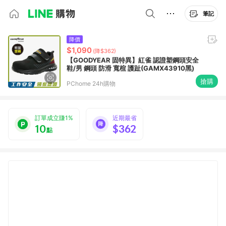
筆記
降價
$1,090
(降$362)
【GOODYEAR 固特異】紅雀 認證塑鋼頭安全
鞋/男 鋼頭 防滑 寬楦 護趾(GAMX43910黑)
搶購
PChome 24h購物
訂單成立賺1%
近期最省
10
$362
點