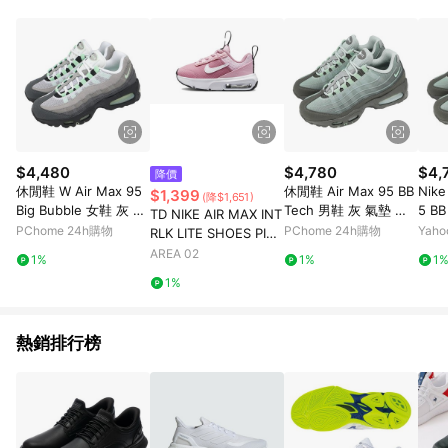
部分指定商品 - 下載軟體、奶粉/副食品、電腦軟體、InComm儲
值點數、點數/禮物卡 [2025/2/16起適用] - 票券全品項
[2026/6/2起適用] 《5》回饋點數的計算將會排除【訂單活動折
扣 (含折價券折扣)】、【P幣扣抵】、【現金積點扣抵】及【訂單
運費】等金額。 《6》符合LINE POINTS回饋資格之訂單將於商
家訂單頁面標示「LINE回饋」，若無此標示則 不符合回饋LINE
POINTS點數資格亦不得使用點數紅包 。 《7》LINE購物設有
「單一商品最高回饋點數」機制 (特殊活動時開放「回饋無上
限」)，以同一訂單中同一商品不論件數計算，並依訂單成立時間
$4,480
$4,780
$4,
降價
當下LINE購物所設定的回饋機制為準。 《8》LINE購物為購物資
休閒鞋 W Air Max 95
休閒鞋 Air Max 95 BB
Nike
$1,399
(降$1,651)
訊整合性平台，商品資料更新會有時間差，如顯示之商品規格、
Big Bubble 女鞋 灰 復
Tech 男鞋 灰 氣墊 復
5 B
TD NIKE AIR MAX INT
顏色、價位、贈品與PChome 24h購物銷售網頁不符，以銷售網
古 氣墊 HJ5996-005
古 運動鞋 IH7853-200
墊 復
PChome 24h購物
PChome 24h購物
Yah
RLK LITE SHOES PINK
頁標示為準！
-200
FOAM
AREA 02
1%
1%
1
1%
熱銷排行榜