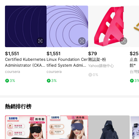
部分指定商品 - 下載軟體、奶粉/副食品、電腦軟體、InComm儲
值點數、點數/禮物卡 [2025/2/16起適用] - 票券全品項
[2026/6/2起適用] 《5》回饋點數的計算將會排除【訂單活動折
扣 (含折價券折扣)】、【P幣扣抵】、【現金積點扣抵】及【訂單
運費】等金額。 《6》符合LINE POINTS回饋資格之訂單將於商
家訂單頁面標示「LINE回饋」，若無此標示則 不符合回饋LINE
POINTS點數資格亦不得使用點數紅包 。 《7》LINE購物設有
「單一商品最高回饋點數」機制 (特殊活動時開放「回饋無上
限」)，以同一訂單中同一商品不論件數計算，並依訂單成立時間
$1,551
$1,551
$79
$25
當下LINE購物所設定的回饋機制為準。 《8》LINE購物為購物資
Certified Kubernetes
Linux Foundation Cer
雜誌架-粉
止血 
訊整合性平台，商品資料更新會有時間差，如顯示之商品規格、
Administrator (CKA):
tified System Admini
館*
Yahoo購物中心
顏色、價位、贈品與PChome 24h購物銷售網頁不符，以銷售網
Unit 3
strator (LFCS): Unit 3
coursera
coursera
台灣
頁標示為準！
0%
3%
3%
3
熱銷排行榜