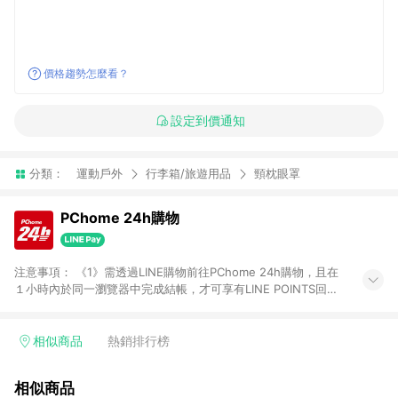
價格趨勢怎麼看？
設定到價通知
分類：
運動戶外
行李箱/旅遊用品
頸枕眼罩
PChome 24h購物
注意事項： 《1》需透過LINE購物前往PChome 24h購物，且在
１小時內於同一瀏覽器中完成結帳，才可享有LINE POINTS回饋
資格。 《2》LINE購物點數回饋僅限「PChome 24h購物」商品
(特殊類型商品、企業採購除外)，日本代購、旅遊、票券等商品不
在點數回饋範圍內。 《3》如取消訂單、退貨、購物中登出
相似商品
熱銷排行榜
PChome 24h購物帳號，將無法獲得點數回饋。 《4》如購買以
下類別商品，將無法獲得點數回饋： - 0-1歲奶粉、手機門號商
相似商品
品、票券、訂閱方案、PChome儲值商品、企業專區/企業採購、